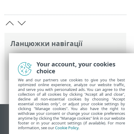
Ланцюжки навігації
Інтерактивна довідка ESET
>
ESET Bridge
>
Загальний опис ESET Bridge
>
Your account, your cookies
Ланцюжок проксі-серверів
choice
We and our partners use cookies to give you the best
optimized online experience, analyze our website traffic,
and serve you with personalized ads. You can agree to the
collection of all cookies by clicking "Accept all and close",
decline all non-essential cookies by choosing "Accept
essential cookies only", or adjust your cookie settings by
clicking "Manage cookies". You also have the right to
withdraw your consent or change your cookie preferences
Переглянути повну версію
anytime by clicking the "Manage cookies" link in our website
footer or in your account settings (if available). For more
End of Life
information, see our
Cookie Policy
.
База знань ESET