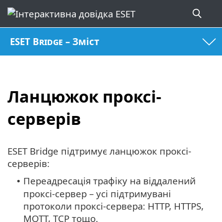
ESET Bridge – Зміст
Ланцюжок проксі-
серверів
ESET Bridge підтримує ланцюжок проксі-
серверів:
Переадресація трафіку на віддалений
•
проксі-сервер – усі підтримувані
протоколи проксі-сервера: HTTP, HTTPS,
MQTT, TCP тощо.