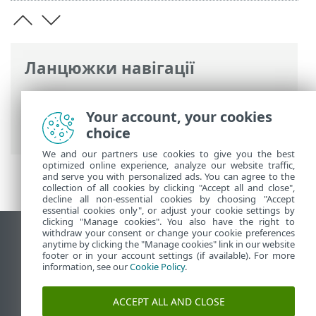
Ланцюжки навігації
Інтерактивна довідка ESET
>
ESET Bridge
>
Загальний опис ESET Bridge
>
Your account, your cookies
Кешування завантажень і оновлень
choice
We and our partners use cookies to give you the best
optimized online experience, analyze our website traffic,
and serve you with personalized ads. You can agree to the
collection of all cookies by clicking "Accept all and close",
decline all non-essential cookies by choosing "Accept
essential cookies only", or adjust your cookie settings by
clicking "Manage cookies". You also have the right to
withdraw your consent or change your cookie preferences
Переглянути повну версію
anytime by clicking the "Manage cookies" link in our website
footer or in your account settings (if available). For more
End of Life
information, see our
Cookie Policy
.
База знань ESET
Форум ESET
ACCEPT ALL AND CLOSE
ESET Status Portal