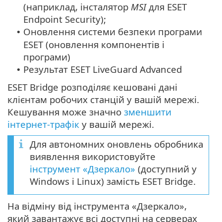
(наприклад, інсталятор
MSI
для ESET
Endpoint Security);
Оновлення системи безпеки програми
•
ESET (оновлення компонентів і
програми)
Результат ESET LiveGuard Advanced
•
ESET Bridge розподіляє кешовані дані
клієнтам робочих станцій у вашій мережі.
Кешування може значно
зменшити
інтернет-трафік
у вашій мережі.
Для автономних оновлень обробника
виявлення використовуйте
інструмент «Дзеркало»
(доступний у
Windows і Linux) замість ESET Bridge.
На відміну від інструмента «Дзеркало»,
який завантажує всі доступні на серверах