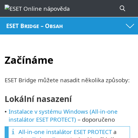
ESET Bridge – Obsah
Začínáme
ESET Bridge můžete nasadit několika způsoby:
Lokální nasazení
Instalace v systému Windows (All-in-one
•
instalátor ESET PROTECT)
– doporučeno
All-in-one instalátor ESET PROTECT
a