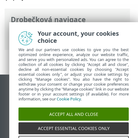
Drobečková navigace
ESET Online nápověda
>
ESET Bridge
>
Your account, your cookies
Začínáme
choice
We and our partners use cookies to give you the best
optimized online experience, analyze our website traffic,
and serve you with personalized ads. You can agree to the
collection of all cookies by clicking "Accept all and close",
decline all non-essential cookies by choosing "Accept
essential cookies only", or adjust your cookie settings by
clicking "Manage cookies". You also have the right to
withdraw your consent or change your cookie preferences
Zobrazit verzi pro počítač
anytime by clicking the "Manage cookies" link in our website
footer or in your account settings (if available). For more
End of Life
information, see our
Cookie Policy
.
ESET Databáze znalostí
ESET Forum
ACCEPT ALL AND CLOSE
ESET Status Portal
Regionální podpora
ACCEPT ESSENTIAL COOKIES ONLY