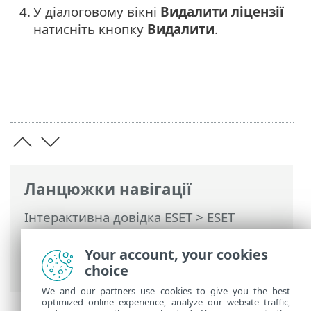
4.
У діалоговому вікні
Видалити ліцензії
натисніть кнопку
Видалити
.
Ланцюжки навігації
Інтерактивна довідка ESET
>
ESET
Business Account
>
Використання
продукту ESET Business Account
>
Місця
Your account, your cookies
> Виділити робочі одиниці для місця
choice
We and our partners use cookies to give you the best
optimized online experience, analyze our website traffic,