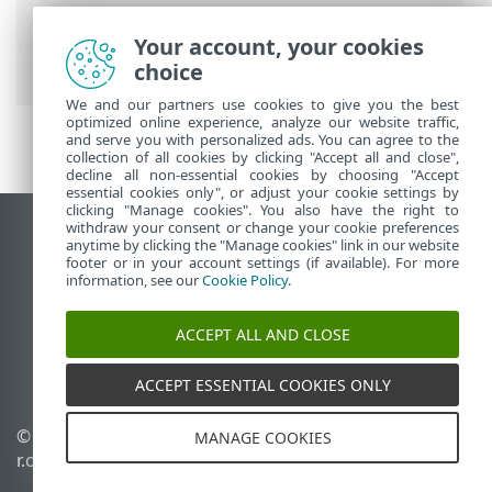
Інтерактивна довідка ESET
>
ESET
Business Account
>
Використання
Your account, your cookies
продукту ESET Business Account
choice
We and our partners use cookies to give you the best
optimized online experience, analyze our website traffic,
and serve you with personalized ads. You can agree to the
collection of all cookies by clicking "Accept all and close",
decline all non-essential cookies by choosing "Accept
essential cookies only", or adjust your cookie settings by
clicking "Manage cookies". You also have the right to
withdraw your consent or change your cookie preferences
Переглянути повну версію
anytime by clicking the "Manage cookies" link in our website
footer or in your account settings (if available). For more
End of Life
information, see our
Cookie Policy
.
База знань ESET
Форум ESET
ACCEPT ALL AND CLOSE
ESET Status Portal
Регіональна підтримка
ACCEPT ESSENTIAL COOKIES ONLY
© 1992 - 2026 ESET, spol. s
Керувати файлами cookie
MANAGE COOKIES
r.o. - Усі права захищено.
Політика щодо файлів
cookie