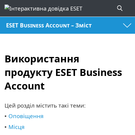
ESET Business Account – Зміст
Використання
продукту ESET Business
Account
Цей розділ містить такі теми:
Оповіщення
•
Місця
•