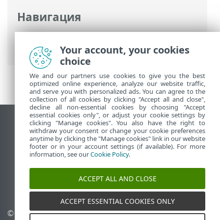
Навигация
Интернет-справка ESET
>
ESET Business
Account
>
Вопросы и ответы
Your account, your cookies
choice
We and our partners use cookies to give you the best
optimized online experience, analyze our website traffic,
and serve you with personalized ads. You can agree to the
collection of all cookies by clicking "Accept all and close",
decline all non-essential cookies by choosing "Accept
essential cookies only", or adjust your cookie settings by
clicking "Manage cookies". You also have the right to
Использовать сайт для ПК
withdraw your consent or change your cookie preferences
End of Life
anytime by clicking the "Manage cookies" link in our website
footer or in your account settings (if available). For more
База знаний ESET
information, see our
Cookie Policy
.
Форум ESET
ESET Status Portal
ACCEPT ALL AND CLOSE
Региональная поддержка
ACCEPT ESSENTIAL COOKIES ONLY
© 1992 - 2026 ESET, spol. s
Управлять файлами