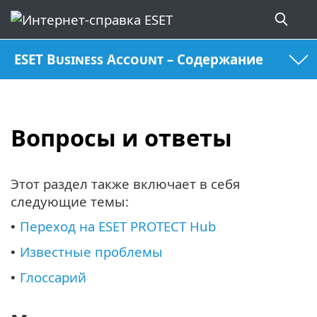
ESET Business Account – Содержание
Вопросы и ответы
Этот раздел также включает в себя
следующие темы:
Переход на ESET PROTECT Hub
•
Известные проблемы
•
Глоссарий
•