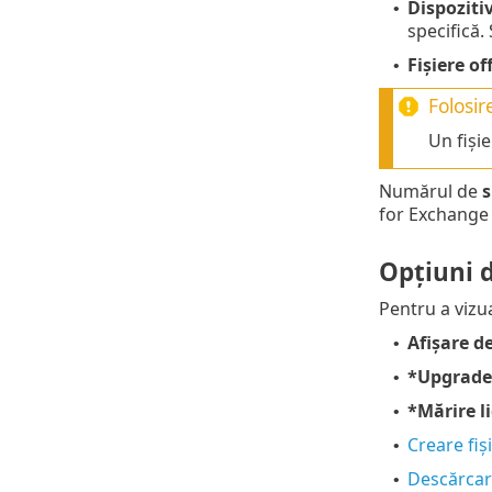
Dispoziti
•
specifică.
Fișiere of
•
Folosir
Un fiși
Numărul de
s
for Exchange 
Opțiuni 
Pentru a vizua
Afișare de
•
*Upgrade 
•
*Mărire l
•
Creare fiși
•
Descărcare
•