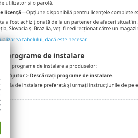
 utilizator și o parolă.
e licență
—Opțiune disponibilă pentru licențele complete ex
ța a fost achiziționată de la un partener de afaceri situat 
eția, Slovacia și Brazilia, veți fi redirecționat către un magaz
zualizarea tabelului, dacă este necesar.
ți programe de instalare
ărca programe de instalare a produselor:
d
h
ic pe
Ajutor
>
Descărcați programe de instalare
.
y
etoda de instalare preferată și urmați instrucțiunile de pe 
y
e
o
s
e
e