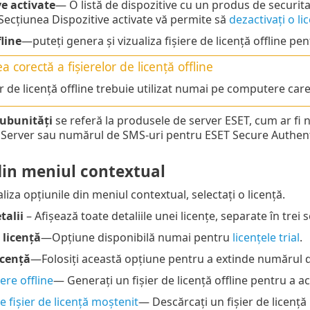
ve activate
— O listă de dispozitive cu un produs de securitat
 Secțiunea Dispozitive activate vă permite să
dezactivați o li
fline
—puteți genera și vizualiza fișiere de licență offline pen
ea corectă a fișierelor de licență offline
er de licență offline trebuie utilizat numai pe computere car
ubunități
se referă la produsele de server ESET, cum ar fi 
Server sau numărul de SMS-uri pentru ESET Secure Authent
din meniul contextual
liza opțiunile din meniul contextual, selectați o licență.
talii
– Afișează toate detaliile unei licențe, separate în trei s
licență
—Opțiune disponibilă numai pentru
licențele trial
.
icență
—Folosiți această opțiune pentru a extinde numărul de
ere offline
— Generați un fișier de licență offline pentru a 
 fișier de licență moștenit
— Descărcați un fișier de licență