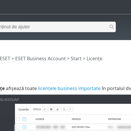
 ESET
>
ESET Business Account
>
Start
> Licențe
țe
afișează toate
licențele business importate
în portalul d