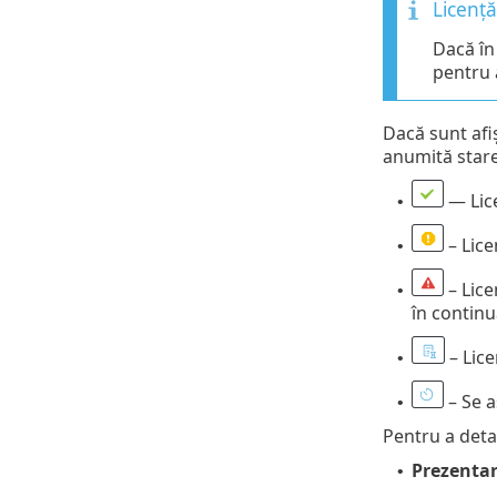
Licență
Dacă în
pentru 
Dacă sunt afiș
anumită stare.
— Lice
•
– Lice
•
– Lice
•
în continu
– Lice
•
– Se a
•
Pentru a detal
Prezentar
•