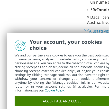
un nume de
*Reînnoir
•
* Dacă licen
Austria, Elv
Ajustați vi
Your account, your cookies
Descărca
choice
Pentru a desc
We and our partners use cookies to give you the best optimize
online experience, analyze our website traffic, and serve you wit
1.
Faceți cl
personalized ads. You can agree to the collection of all cookies b
2.
Alegeți m
clicking "Accept all and close", decline all non-essential cookies b
choosing "Accept essential cookies only", or adjust your cooki
settings by clicking "Manage cookies". You also have the right t
withdraw your consent or change your cookie preference
anytime by clicking the "Manage cookies" link in our websit
footer or in your account settings (if available). For mor
information, see our
Cookie Policy
.
ACCEPT ALL AND CLOSE