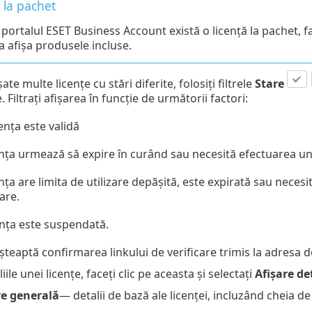
 la pachet
 portalul ESET Business Account există o licență la pachet, f
a afișa produsele incluse.
ate multe licențe cu stări diferite, folosiți filtrele
Stare
 Filtrați afișarea în funcție de următorii factori:
nța este validă
nța urmează să expire în curând sau necesită efectuarea unei
nța are limita de utilizare depășită, este expirată sau necesi
are.
nța este suspendată.
șteaptă confirmarea linkului de verificare trimis la adresa de
iile unei licențe, faceți clic pe aceasta și selectați
Afișare det
e generală
— detalii de bază ale licenței, incluzând cheia de 