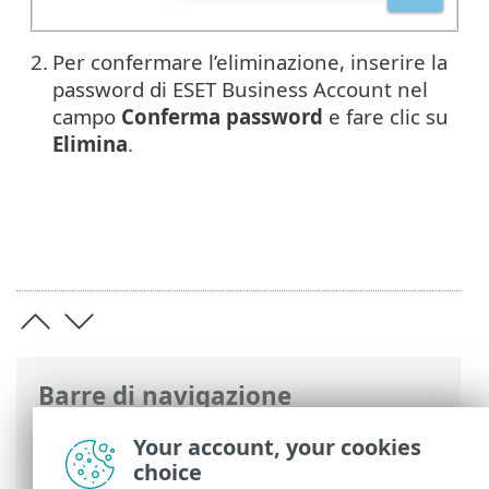
2.
Per confermare l’eliminazione, inserire la
password di ESET Business Account nel
campo
Conferma password
e fare clic su
Elimina
.
Barre di navigazione
Guida online ESET
>
ESET Business
Your account, your cookies
Account
>
Utilizzo di ESET Business
choice