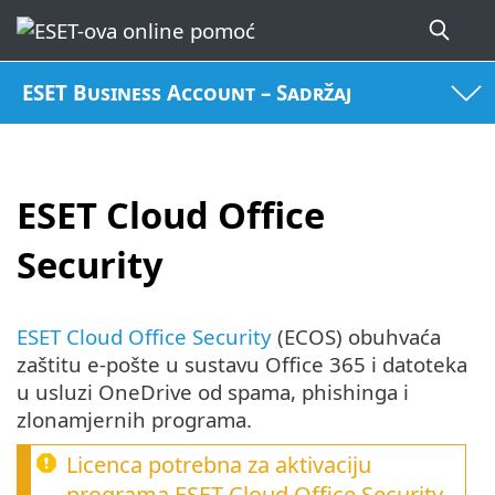
ESET Business Account – Sadržaj
ESET Cloud Office
Security
ESET Cloud Office Security
(ECOS) obuhvaća
zaštitu e-pošte u sustavu Office 365 i datoteka
u usluzi OneDrive od spama, phishinga i
zlonamjernih programa.
Licenca potrebna za aktivaciju
programa
ESET Cloud Office Security