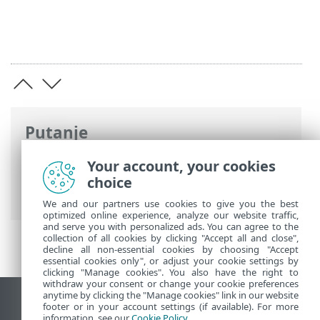
Putanje
ESET-ova online pomoć
>
ESET Business
Your account, your cookies
Account
>
Koristeći portal ESET Business
choice
Account
> ESET Cloud Office Security
We and our partners use cookies to give you the best
optimized online experience, analyze our website traffic,
and serve you with personalized ads. You can agree to the
collection of all cookies by clicking "Accept all and close",
decline all non-essential cookies by choosing "Accept
essential cookies only", or adjust your cookie settings by
clicking "Manage cookies". You also have the right to
withdraw your consent or change your cookie preferences
anytime by clicking the "Manage cookies" link in our website
Prikaži stranicu za radnu površinu
footer or in your account settings (if available). For more
information, see our
Cookie Policy
.