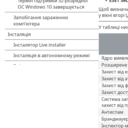
ESET Sec
•
Щоб визначит
у вікні вгорі 
У таблиці ни
Ядро виявл
Розширене
Захист від 
Захист від а
Захист від 
Захист дост
Система зап
захист від 
Антиспам
Брандмауе
Інспектор 