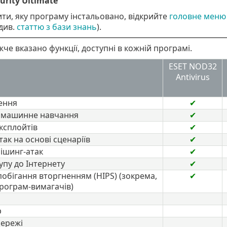
urity Ultimate
и, яку програму інстальовано, відкрийте
головне меню
(див.
статтю з бази знань
).
жче вказано функції, доступні в кожній програмі.
ESET NOD32
Antivirus
ення
✔
 машинне навчання
✔
експлойтів
✔
так на основі сценаріїв
✔
фішинг-атак
✔
упу до Інтернету
✔
обігання вторгненням (HIPS) (зокрема,
✔
програм-вимагачів)
р
мережі