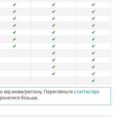
✔
✔
✔
✔
✔
✔
✔
✔
✔
✔
✔
✔
✔
✔
✔
✔
✔
✔
✔
✔
✔
✔
✔
✔
✔
✔
✔
✔
✔
✔
о від мови/регіону. Перегляньте
статтю про
дізнатися більше.