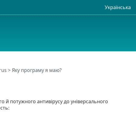
Українська
rus
> Яку програму я маю?
ого й потужного антивірусу до універсального
сть: