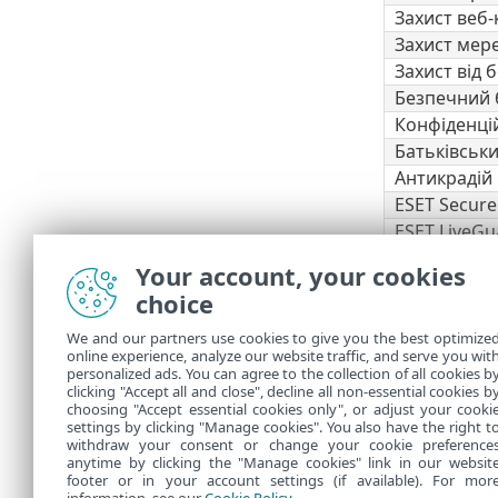
Захист веб
Захист мере
Захист від 
Безпечний б
Конфіденцій
Батьківськ
Антикрадій
ESET Secure
ESET LiveGu
ESET Folder
Your account, your cookies
VPN
choice
Захист осо
We and our partners use cookies to give you the best optimize
Деякі 
online experience, analyze our website traffic, and serve you wit
personalized ads. You can agree to the collection of all cookies b
доступн
clicking "Accept all and close", decline all non-essential cookies b
choosing "Accept essential cookies only", or adjust your cooki
settings by clicking "Manage cookies". You also have the right t
withdraw your consent or change your cookie preference
anytime by clicking the "Manage cookies" link in our websit
footer or in your account settings (if available). For mor