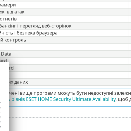
-камери
жі від атак
ботнетів
анкінг і перегляд веб-сторінок
ність і безпека браузера
ий контроль
 Data
ard
 Guard
бистих даних
d
зазначені вище програми можуть бути недоступні залежн
h
y
ість рівнів ESET HOME Security Ultimate Availability
, щоб 
y
e
o
s
e
e