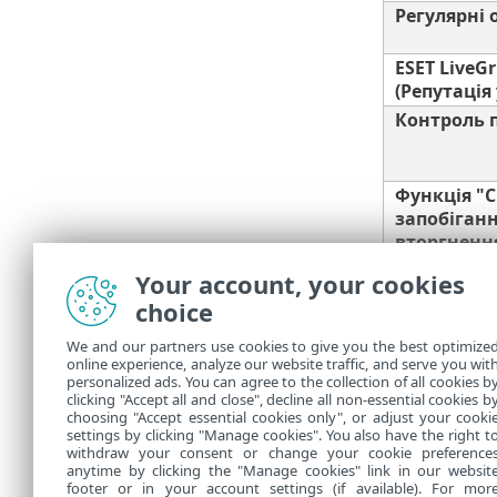
Регулярні
ESET LiveG
(Репутація 
Контроль 
Функція "
запобіган
вторгнення
Ігровий р
Your account, your cookies
choice
We and our partners use cookies to give you the best optimize
Щоб забезпеч
online experience, analyze our website traffic, and serve you wit
передплата. 
personalized ads. You can agree to the collection of all cookies b
clicking "Accept all and close", decline all non-essential cookies b
дії.
choosing "Accept essential cookies only", or adjust your cooki
settings by clicking "Manage cookies". You also have the right t
withdraw your consent or change your cookie preference
anytime by clicking the "Manage cookies" link in our websit
footer or in your account settings (if available). For mor