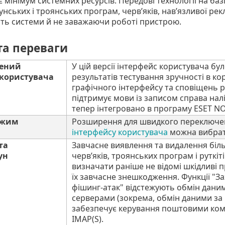
 мінімум системних ресурсів. Передові технології на ба
гунських і троянських програм, черв’яків, нав’язливої рек
ть системи й не заважаючи роботі пристрою.
та переваги
лений
У цій версії інтерфейс користувача бу
 користувача
результатів тестування зручності в к
графічного інтерфейсу та сповіщень р
підтримує мови із записом справа налі
тепер інтегровано в програму ESET NOD
ежим
Розширення для швидкого переключен
інтерфейсу користувача
можна вибрати
та
Завчасне виявлення та видалення більш
ун
черв’яків, троянських програм і руткі
визначати раніше не відомі шкідливі п
їх завчасне знешкодження. Функції "Зах
фішинг-атак" відстежують обмін дани
серверами (зокрема, обмін даними за 
забезпечує керування поштовими кому
IMAP(S).