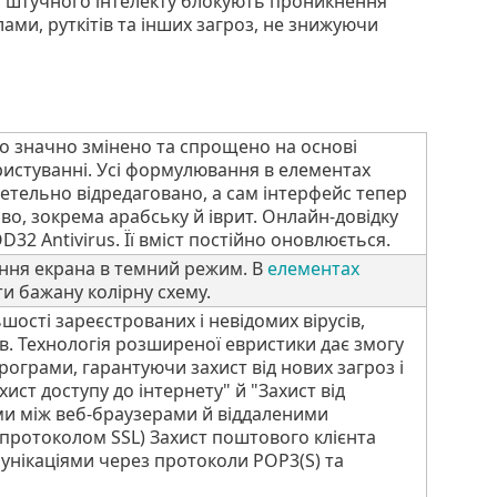
зі штучного інтелекту блокують проникнення
лами, руткітів та інших загроз, не знижуючи
ло значно змінено та спрощено на основі
ористуванні. Усі формулювання в елементах
етельно відредаговано, а сам інтерфейс тепер
во, зокрема арабську й іврит. Oнлайн-довідку
32 Antivirus. Її вміст постійно оновлюється.
ня екрана в темний режим. В
елементах
 бажану колірну схему.
ості зареєстрованих і невідомих вірусів,
тів. Технологія розширеної евристики дає змогу
рограми, гарантуючи захист від нових загроз і
ист доступу до інтернету" й "Захист від
ми між веб-браузерами й віддаленими
протоколом SSL) Захист поштового клієнта
нікаціями через протоколи POP3(S) та