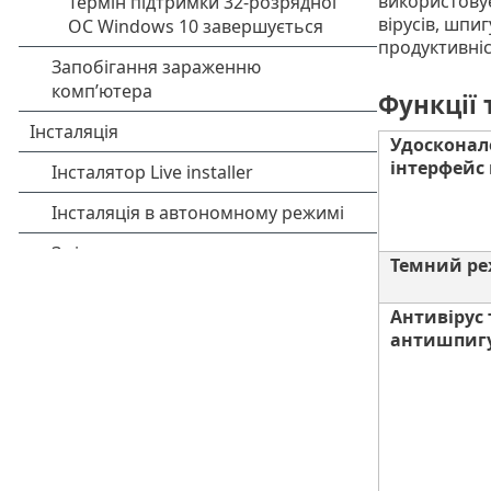
використовує
вірусів, шпи
продуктивніс
Функції 
Удоскона
інтерфейс
Темний р
Антивірус 
антишпиг