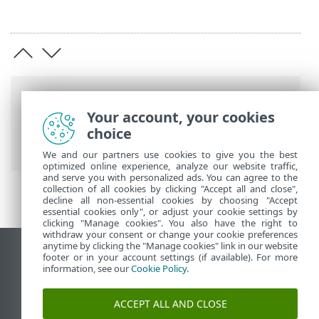
Länkstig
Your account, your cookies
ESET onlinehjälp
>
ESET NOD32 Antivirus
choice
>
Avancerade inställningar
> Skydd
We and our partners use cookies to give you the best
optimized online experience, analyze our website traffic,
and serve you with personalized ads. You can agree to the
collection of all cookies by clicking "Accept all and close",
decline all non-essential cookies by choosing "Accept
essential cookies only", or adjust your cookie settings by
clicking "Manage cookies". You also have the right to
withdraw your consent or change your cookie preferences
anytime by clicking the "Manage cookies" link in our website
Visa skrivbords-webbplats
footer or in your account settings (if available). For more
information, see our
Cookie Policy
.
End of Life
ESET kunskapsbas
ACCEPT ALL AND CLOSE
ESET forum