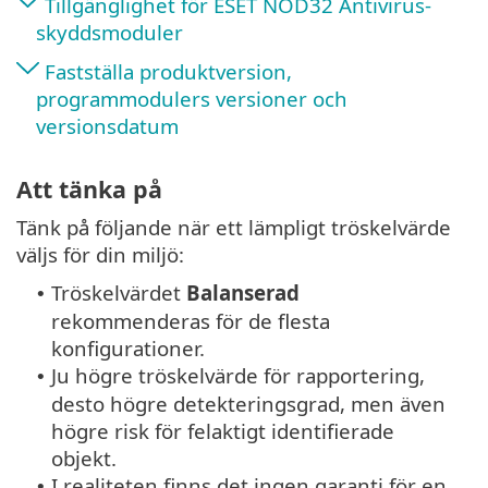
Tillgänglighet för ESET NOD32 Antivirus-
skyddsmoduler
Fastställa produktversion,
programmodulers versioner och
versionsdatum
Att tänka på
Tänk på följande när ett lämpligt tröskelvärde
väljs för din miljö:
Tröskelvärdet
Balanserad
•
rekommenderas för de flesta
konfigurationer.
Ju högre tröskelvärde för rapportering,
•
desto högre detekteringsgrad, men även
högre risk för felaktigt identifierade
objekt.
I realiteten finns det ingen garanti för en
•