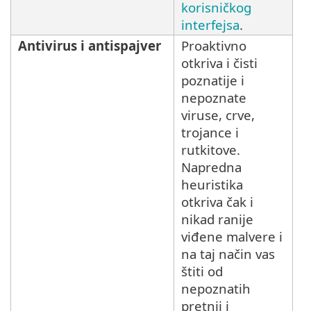
korisničkog
interfejsa
.
Antivirus i antispajver
Proaktivno
otkriva i čisti
poznatije i
nepoznate
viruse, crve,
trojance i
rutkitove.
Napredna
heuristika
otkriva čak i
nikad ranije
viđene malvere i
na taj način vas
štiti od
nepoznatih
pretnji i