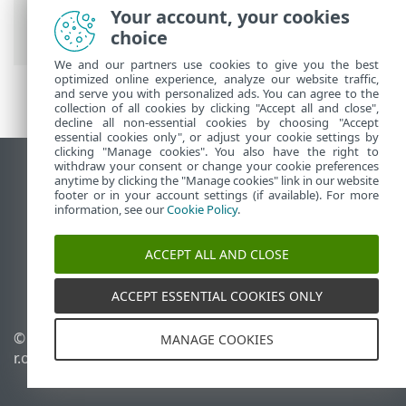
ESET pomoć na mreži
>
ESET NOD32
Your account, your cookies
Antivirus
>
ESET NOD32 Antivirus
choice
We and our partners use cookies to give you the best
optimized online experience, analyze our website traffic,
and serve you with personalized ads. You can agree to the
collection of all cookies by clicking "Accept all and close",
decline all non-essential cookies by choosing "Accept
essential cookies only", or adjust your cookie settings by
clicking "Manage cookies". You also have the right to
withdraw your consent or change your cookie preferences
Prikaži lokaciju za računare
anytime by clicking the "Manage cookies" link in our website
footer or in your account settings (if available). For more
End of Life
information, see our
Cookie Policy
.
ESET Forum
ESET baza znanja
ACCEPT ALL AND CLOSE
ESET Status Portal
Regionalna podrška
ACCEPT ESSENTIAL COOKIES ONLY
© 1992 - 2026 ESET, spol. s
Upravljanje kolačićima
MANAGE COOKIES
r.o. - Sva prava zadržana.
Smernice u vezi sa
kolačićima