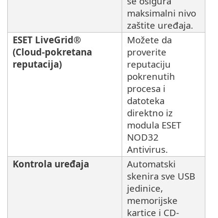
se osigura
maksimalni nivo
zaštite uređaja.
ESET LiveGrid®
Možete da
(Cloud-pokretana
proverite
reputacija)
reputaciju
pokrenutih
procesa i
datoteka
direktno iz
modula ESET
NOD32
Antivirus.
Kontrola uređaja
Automatski
skenira sve USB
jedinice,
memorijske
kartice i CD-