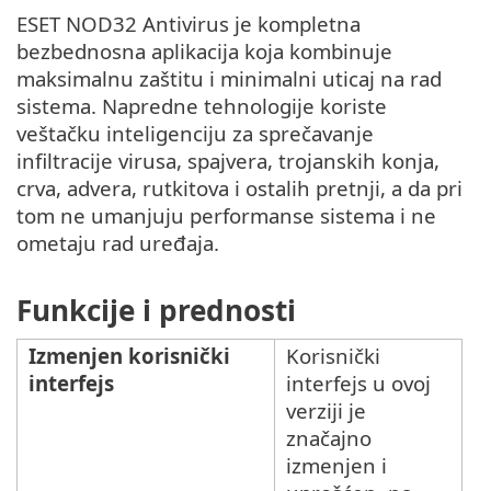
ESET NOD32 Antivirus je kompletna
bezbednosna aplikacija koja kombinuje
maksimalnu zaštitu i minimalni uticaj na rad
sistema. Napredne tehnologije koriste
veštačku inteligenciju za sprečavanje
infiltracije virusa, spajvera, trojanskih konja,
crva, advera, rutkitova i ostalih pretnji, a da pri
tom ne umanjuju performanse sistema i ne
ometaju rad uređaja.
Funkcije i prednosti
Izmenjen korisnički
Korisnički
interfejs
interfejs u ovoj
verziji je
značajno
izmenjen i