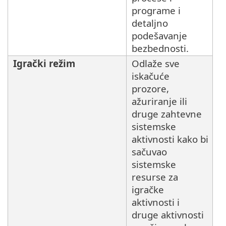
programe i
detaljno
podešavanje
bezbednosti.
Igrački režim
Odlaže sve
iskačuće
prozore,
ažuriranje ili
druge zahtevne
sistemske
aktivnosti kako bi
sačuvao
sistemske
resurse za
igračke
aktivnosti i
druge aktivnosti