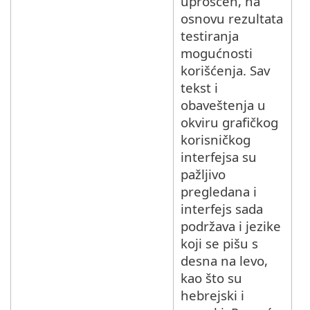
uprošćen, na
osnovu rezultata
testiranja
mogućnosti
korišćenja. Sav
tekst i
obaveštenja u
okviru grafičkog
korisničkog
interfejsa su
pažljivo
pregledana i
interfejs sada
podržava i jezike
koji se pišu s
desna na levo,
kao što su
hebrejski i