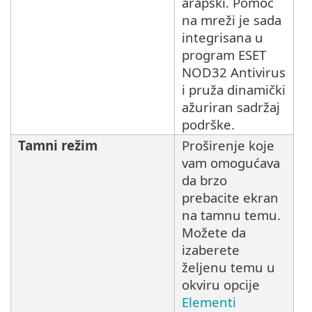
arapski. Pomoć
na mreži je sada
integrisana u
program ESET
NOD32 Antivirus
i pruža dinamički
ažuriran sadržaj
podrške.
Tamni režim
Proširenje koje
vam omogućava
da brzo
prebacite ekran
na tamnu temu.
Možete da
izaberete
željenu temu u
okviru opcije
Elementi