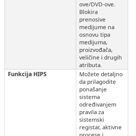
ove/DVD-ove.
Blokira
prenosive
medijume na
osnovu tipa
medijuma,
proizvođača,
veličine i drugih
atributa.
Funkcija HIPS
Možete detaljno
da prilagodite
ponašanje
sistema
određivanjem
pravila za
sistemski
registar, aktivne
procese i