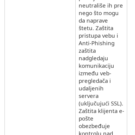
neutrališe ih pre
nego što mogu
da naprave
štetu. Zaštita
pristupa vebu i
Anti-Phishing
zaštita
nadgledaju
komunikaciju
između veb-
pregledača i
udaljenih
servera
(uključujući SSL).
Zaštita klijenta e-
pošte
obezbeđuje
kontrolu nad