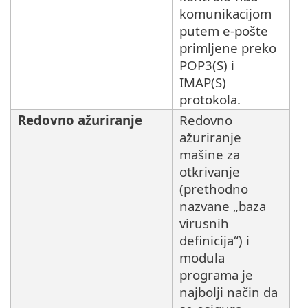
komunikacijom
putem e-pošte
primljene preko
POP3(S) i
IMAP(S)
protokola.
Redovno ažuriranje
Redovno
ažuriranje
mašine za
otkrivanje
(prethodno
nazvane „baza
virusnih
definicija“) i
modula
programa je
najbolji način da