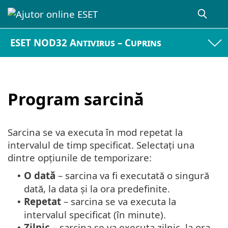
ESET NOD32 Antivirus – Cuprins
Program sarcină
Sarcina se va executa în mod repetat la
intervalul de timp specificat. Selectați una
dintre opțiunile de temporizare:
O dată
– sarcina va fi executată o singură
•
dată, la data și la ora predefinite.
Repetat
– sarcina se va executa la
•
intervalul specificat (în minute).
Zilnic
– sarcina se va executa zilnic, la ora
•