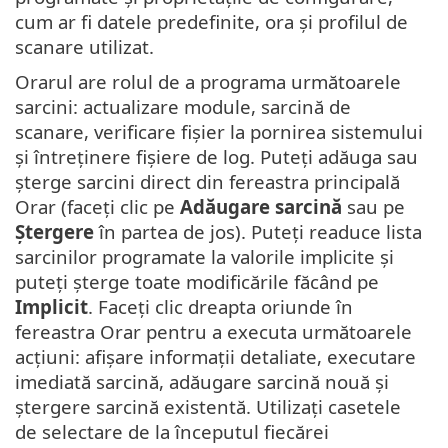
cum ar fi datele predefinite, ora și profilul de
scanare utilizat.
Orarul are rolul de a programa următoarele
sarcini: actualizare module, sarcină de
scanare, verificare fișier la pornirea sistemului
și întreținere fișiere de log. Puteți adăuga sau
șterge sarcini direct din fereastra principală
Orar (faceți clic pe
Adăugare sarcină
sau pe
Ștergere
în partea de jos). Puteți readuce lista
sarcinilor programate la valorile implicite și
puteți șterge toate modificările făcând pe
Implicit
. Faceți clic dreapta oriunde în
fereastra Orar pentru a executa următoarele
acțiuni: afișare informații detaliate, executare
imediată sarcină, adăugare sarcină nouă și
ștergere sarcină existentă. Utilizați casetele
de selectare de la începutul fiecărei