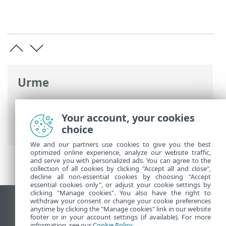
Urme
Ajutor online ESET
>
ESET NOD32
Antivirus
>
Lucrul cu ESET NOD32
Your account, your cookies
Antivirus
>
Instrumente
> Orar
choice
We and our partners use cookies to give you the best
optimized online experience, analyze our website traffic,
and serve you with personalized ads. You can agree to the
collection of all cookies by clicking "Accept all and close",
decline all non-essential cookies by choosing "Accept
essential cookies only", or adjust your cookie settings by
clicking "Manage cookies". You also have the right to
withdraw your consent or change your cookie preferences
Vizualizare site pentru desktop
anytime by clicking the "Manage cookies" link in our website
footer or in your account settings (if available). For more
End of Life
information, see our
Cookie Policy
.