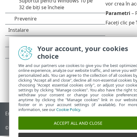
vor crea în ac
Parametri
– P
Faceți clic pe
Your account, your cookies
choice
We and our partners use cookies to give you the best optimize
online experience, analyze our website traffic, and serve you wit
personalized ads. You can agree to the collection of all cookies b
clicking "Accept all and close", decline all non-essential cookies b
choosing "Accept essential cookies only", or adjust your cooki
settings by clicking "Manage cookies". You also have the right t
withdraw your consent or change your cookie preference
anytime by clicking the "Manage cookies" link in our websit
footer or in your account settings (if available). For mor
information, see our
Cookie Policy
.
End of Life
Baza de cunoștințe ESET
Forum ESET
ESET Statu
ACCEPT ALL AND CLOSE
© 1992 - 2026 ESET, spol. s r.o. - Toate drepturile rezervate.