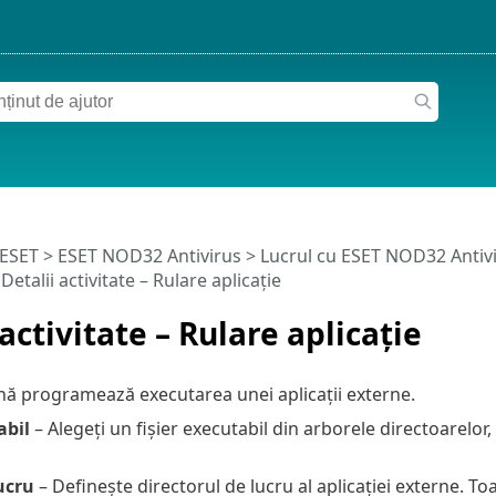
 ESET
>
ESET NOD32 Antivirus
>
Lucrul cu ESET NOD32 Antiv
Detalii activitate – Rulare aplicație
 activitate – Rulare aplicație
nă programează executarea unei aplicații externe.
abil
– Alegeți un fișier executabil din arborele directoarelor,
ucru
– Definește directorul de lucru al aplicației externe. To