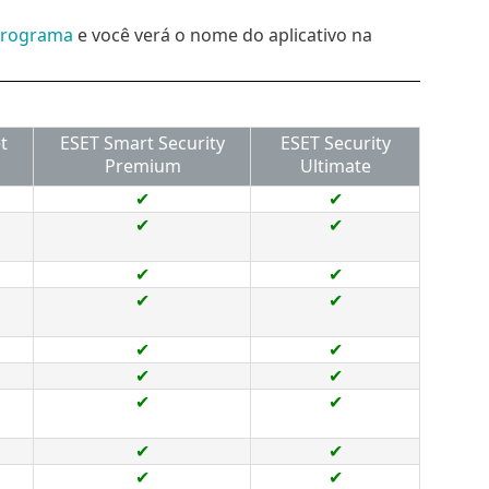
 programa
e você verá o nome do aplicativo na
t
ESET Smart Security
ESET Security
Premium
Ultimate
✔
✔
✔
✔
✔
✔
✔
✔
✔
✔
✔
✔
✔
✔
✔
✔
✔
✔