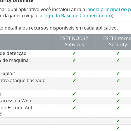
urity Ultimate
ar qual aplicativo você instalou abra a
janela principal do
r da janela (veja o
artigo da Base de Conhecimento
).
xo detalha os recursos disponíveis em cada aplicativo.
ESET NOD32
ESET Interne
Antivirus
Security
de detecção
✔
✔
o de máquina
✔
✔
Exploit
✔
✔
ntra ataque baseado
✔
✔
g
✔
✔
 acesso à Web
✔
✔
ndo Escudo Anti-
✔
✔
)
✔
✔