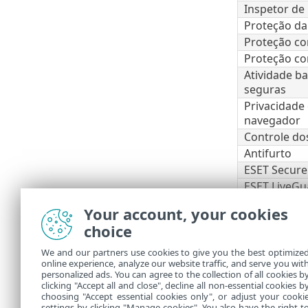
Inspetor de
Proteção d
Proteção co
Proteção co
Atividade b
seguras
Privacidade
navegador
Controle do
Antifurto
ESET Secure
ESET LiveGu
ESET Folder
Your account, your cookies
VPN
choice
Proteção de
We and our partners use cookies to give you the best optimize
Alguns 
online experience, analyze our website traffic, and serve you wit
personalized ads. You can agree to the collection of all cookies b
nível E
clicking "Accept all and close", decline all non-essential cookies b
choosing "Accept essential cookies only", or adjust your cooki
settings by clicking "Manage cookies". You also have the right t