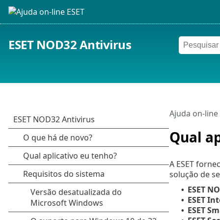
ESET NOD32 Antivirus
Ajuda on-line
Qual ap
A ESET forne
solução de s
ESET NO
•
ESET Int
•
ESET Sm
•