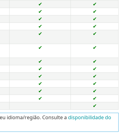
✔
✔
✔
✔
✔
✔
✔
✔
✔
✔
✔
✔
✔
✔
✔
✔
✔
✔
✔
✔
✔
✔
✔
✔
✔
seu idioma/região. Consulte a
disponibilidade do