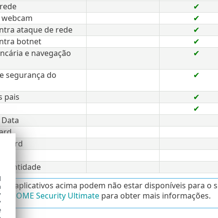
 rede
✔
a webcam
✔
ntra ataque de rede
✔
ntra botnet
✔
ancária e navegação
✔
 e segurança do
✔
s pais
✔
✔
 Data
ard
 Guard
 identidade
d
dos aplicativos acima podem não estar disponíveis para o 
h
y
SET HOME Security Ultimate
para obter mais informações.
y
e
o