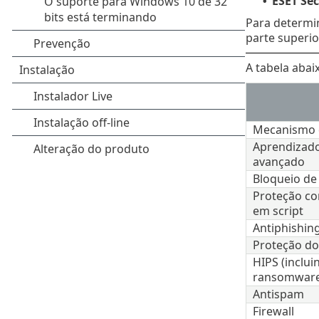
ESET Sec
•
Para determin
parte superio
A tabela abai
Mecanismo 
Aprendizad
avançado
Bloqueio de 
Proteção co
em script
Antiphishin
Proteção do
HIPS (inclui
ransomware
Antispam
Firewall