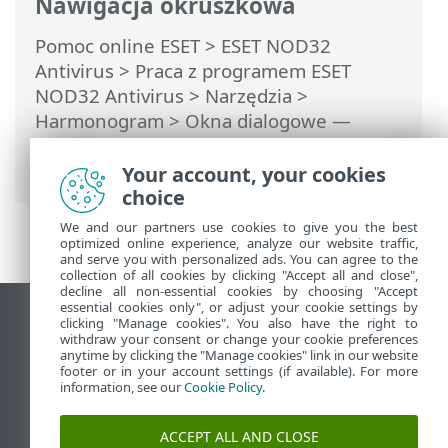
Nawigacja okruszkowa
Pomoc online ESET
>
ESET NOD32
Antivirus
>
Praca z programem ESET
NOD32 Antivirus
>
Narzędzia
>
Harmonogram
> Okna dialogowe —
Harmonogram > Szczegóły zadania —
Uruchom aplikację
Your account, your cookies
choice
We and our partners use cookies to give you the best
optimized online experience, analyze our website traffic,
and serve you with personalized ads. You can agree to the
collection of all cookies by clicking "Accept all and close",
decline all non-essential cookies by choosing "Accept
essential cookies only", or adjust your cookie settings by
Wyświetl witrynę internetową dla
clicking "Manage cookies". You also have the right to
withdraw your consent or change your cookie preferences
komputerów
anytime by clicking the "Manage cookies" link in our website
footer or in your account settings (if available). For more
End of Life
information, see our
Cookie Policy
.
Baza wiedzy ESET
Forum ESET
ACCEPT ALL AND CLOSE