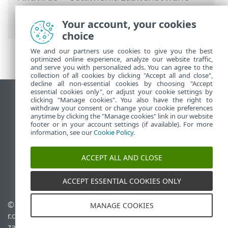
Zabezpieczenia
>
SSL/TLS
> Zaszyfrowany
ruch sieciowy
Your account, your cookies
choice
We and our partners use cookies to give you the best
optimized online experience, analyze our website traffic,
and serve you with personalized ads. You can agree to the
collection of all cookies by clicking "Accept all and close",
decline all non-essential cookies by choosing "Accept
essential cookies only", or adjust your cookie settings by
Wyświetl witrynę internetową dla
clicking "Manage cookies". You also have the right to
withdraw your consent or change your cookie preferences
komputerów
anytime by clicking the "Manage cookies" link in our website
footer or in your account settings (if available). For more
End of Life
information, see our
Cookie Policy
.
Baza wiedzy ESET
Forum ESET
ACCEPT ALL AND CLOSE
ESET Status Portal
Pomoc regionalna
ACCEPT ESSENTIAL COOKIES ONLY
© 1992 - 2026 ESET, spol. s
Zarządzaj plikami cookie
MANAGE COOKIES
r.o. – Wszelkie prawa
Polityka dotycząca plików
zastrzeżone.
cookie