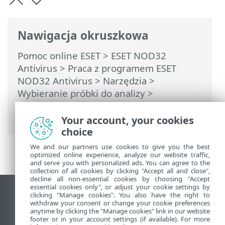
Nawigacja okruszkowa
Pomoc online ESET
>
ESET NOD32
Antivirus
>
Praca z programem ESET
NOD32 Antivirus
>
Narzędzia
>
Wybieranie próbki do analizy
>
Wybieranie próbki do analizy — witryna z
fałszywym alarmem
Your account, your cookies
choice
We and our partners use cookies to give you the best
optimized online experience, analyze our website traffic,
and serve you with personalized ads. You can agree to the
collection of all cookies by clicking "Accept all and close",
decline all non-essential cookies by choosing "Accept
essential cookies only", or adjust your cookie settings by
Wyświetl witrynę internetową dla
clicking "Manage cookies". You also have the right to
withdraw your consent or change your cookie preferences
komputerów
anytime by clicking the "Manage cookies" link in our website
footer or in your account settings (if available). For more
End of Life