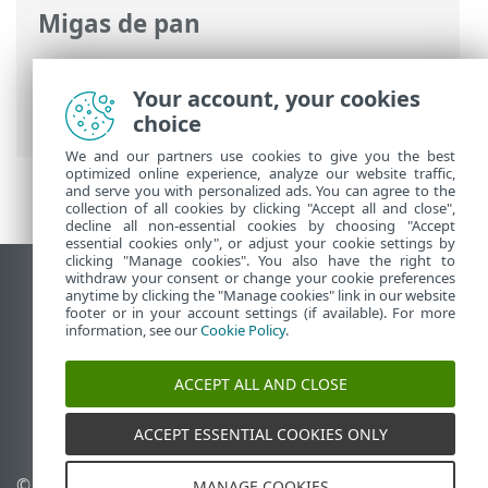
Migas de pan
Ayuda en línea de ESET
>
ESET NOD32
Antivirus
>
Configuración avanzada
>
Your account, your cookies
Protecciones
choice
We and our partners use cookies to give you the best
optimized online experience, analyze our website traffic,
and serve you with personalized ads. You can agree to the
collection of all cookies by clicking "Accept all and close",
decline all non-essential cookies by choosing "Accept
essential cookies only", or adjust your cookie settings by
clicking "Manage cookies". You also have the right to
withdraw your consent or change your cookie preferences
Ver sitio del escritorio
anytime by clicking the "Manage cookies" link in our website
footer or in your account settings (if available). For more
End of Life
information, see our
Cookie Policy
.
Base de conocimiento de ESET
Foro de ESET
ACCEPT ALL AND CLOSE
ESET Status Portal
Soporte regional
ACCEPT ESSENTIAL COOKIES ONLY
© 1992 - 2026 ESET, spol. s
Administrar perfiles
MANAGE COOKIES