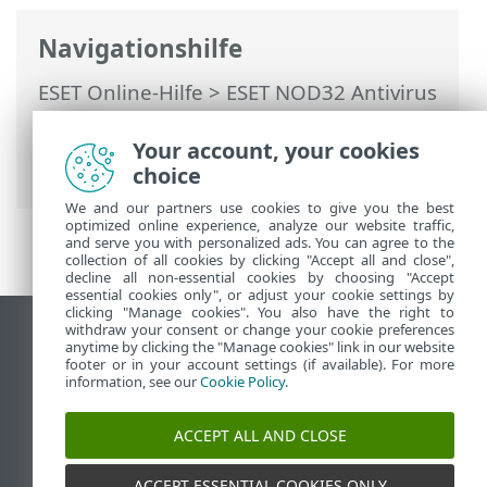
Navigationshilfe
ESET Online-Hilfe
>
ESET NOD32 Antivirus
>
Erweiterte Einstellungen
>
Schutzfunktionen
>
E-Mail-Client-Schutz
Your account, your cookies
> ThreatSense
choice
We and our partners use cookies to give you the best
optimized online experience, analyze our website traffic,
and serve you with personalized ads. You can agree to the
collection of all cookies by clicking "Accept all and close",
decline all non-essential cookies by choosing "Accept
essential cookies only", or adjust your cookie settings by
clicking "Manage cookies". You also have the right to
withdraw your consent or change your cookie preferences
Desktop-Site anzeigen
anytime by clicking the "Manage cookies" link in our website
footer or in your account settings (if available). For more
End of Life
information, see our
Cookie Policy
.
ESET Knowledgebase
ESET-Forum
ACCEPT ALL AND CLOSE
ESET Status Portal
Regionaler Support
ACCEPT ESSENTIAL COOKIES ONLY