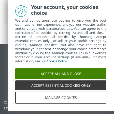
Your account, your cookies
ESET 联机帮助
>
ESET NOD32 Antivirus
>
choice
入门
> 配置文件
We and our partners use cookies to give you the best
optimized online experience, analyze our website traffic,
and serve you with personalized ads. You can agree to the
collection of all cookies by clicking "Accept all and close",
decline all non-essential cookies by choosing "Accept
essential cookies only", or adjust your cookie settings by
clicking "Manage cookies". You also have the right to
withdraw your consent or change your cookie preferences
anytime by clicking the "Manage cookies" link in our website
查看桌面站点
footer or in your account settings (if available). For more
End of Life
information, see our
Cookie Policy
.
ESET 知识库
ACCEPT ALL AND CLOSE
ESET 论坛
ESET Status Portal
ACCEPT ESSENTIAL COOKIES ONLY
区域支持
MANAGE COOKIES
© 1992 - 2025 ESET, spol. s
管理 Cookie
r.o. - 保留所有权利。
Cookie 策略