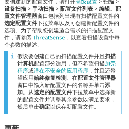
要创建新的配置文件，请打开
高级设置
>
扫描
>
设备扫描
>
手动扫描
>
配置文件列表
>
编辑
。
配
置文件管理器
窗口包括列出现有扫描配置文件的
选定配置文件
下拉菜单以及可创建新配置文件的
选项。为了帮助您创建适合需求的扫描配置文
件，请参阅
ThreatSense
，以查看扫描设置中每
个参数的描述。
假设要创建自己的扫描配置文件并且
扫描
计算机
配置部分适用，但不希望扫描
加壳
程序
或
潜在不安全的应用程序
，并且还希
望应用
始终修复检测
。在
配置文件管理器
窗口中输入新配置文件的名称并单击
添
加
。从
选定的配置文件
下拉菜单中选择新
的配置文件并调整其余参数以满足要求，
然后单击
确定
以保存新配置文件。
更新