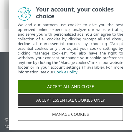
ESET 联机帮助
>
ESET NOD32 Antivirus
>
Your account, your cookies
高级设置
>
保护
>
电子邮件客户端防护
>
choice
ThreatSense
We and our partners use cookies to give you the best
optimized online experience, analyze our website traffic,
and serve you with personalized ads. You can agree to the
collection of all cookies by clicking "Accept all and close",
decline all non-essential cookies by choosing "Accept
essential cookies only", or adjust your cookie settings by
clicking "Manage cookies". You also have the right to
withdraw your consent or change your cookie preferences
anytime by clicking the "Manage cookies" link in our website
查看桌面站点
footer or in your account settings (if available). For more
End of Life
information, see our
Cookie Policy
.
ESET 知识库
ACCEPT ALL AND CLOSE
ESET 论坛
ESET Status Portal
ACCEPT ESSENTIAL COOKIES ONLY
区域支持
MANAGE COOKIES
© 1992 - 2025 ESET, spol. s
管理 Cookie
r.o. - 保留所有权利。
Cookie 策略