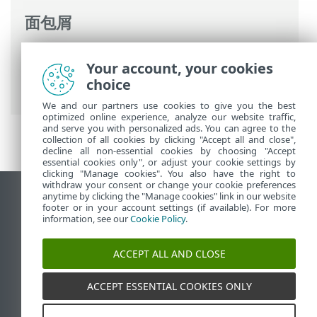
面包屑
ESET 联机帮助
>
ESET NOD32 Antivirus
>
Your account, your cookies
高级设置
>
保护
>
Web 访问保护
>
URL 列
choice
表管理
> 创建新的地址列表
We and our partners use cookies to give you the best
optimized online experience, analyze our website traffic,
and serve you with personalized ads. You can agree to the
collection of all cookies by clicking "Accept all and close",
decline all non-essential cookies by choosing "Accept
essential cookies only", or adjust your cookie settings by
clicking "Manage cookies". You also have the right to
withdraw your consent or change your cookie preferences
anytime by clicking the "Manage cookies" link in our website
查看桌面站点
footer or in your account settings (if available). For more
End of Life
information, see our
Cookie Policy
.
ESET 知识库
ACCEPT ALL AND CLOSE
ESET 论坛
ESET Status Portal
ACCEPT ESSENTIAL COOKIES ONLY
区域支持