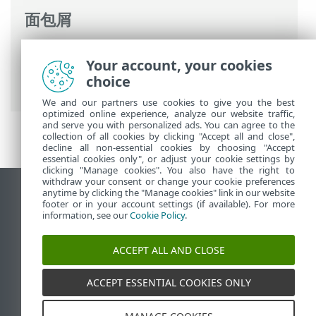
面包屑
ESET 联机帮助
>
ESET NOD32 Antivirus
>
Your account, your cookies
高级设置
>
保护
>
Web 访问保护
> URL 列
choice
表管理
We and our partners use cookies to give you the best
optimized online experience, analyze our website traffic,
and serve you with personalized ads. You can agree to the
collection of all cookies by clicking "Accept all and close",
decline all non-essential cookies by choosing "Accept
essential cookies only", or adjust your cookie settings by
clicking "Manage cookies". You also have the right to
withdraw your consent or change your cookie preferences
anytime by clicking the "Manage cookies" link in our website
查看桌面站点
footer or in your account settings (if available). For more
End of Life
information, see our
Cookie Policy
.
ESET 知识库
ACCEPT ALL AND CLOSE
ESET 论坛
ESET Status Portal
ACCEPT ESSENTIAL COOKIES ONLY
区域支持