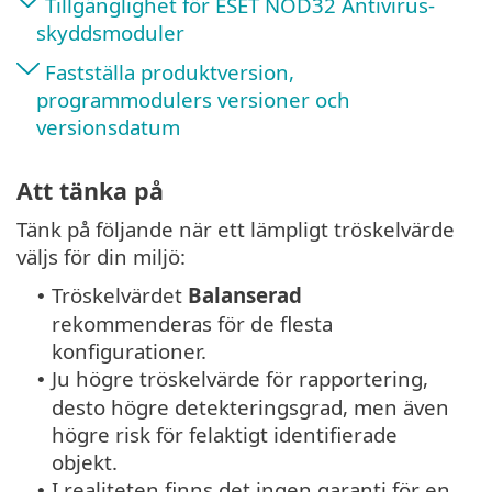
Tillgänglighet för ESET NOD32 Antivirus-
skyddsmoduler
Fastställa produktversion,
programmodulers versioner och
versionsdatum
Att tänka på
Tänk på följande när ett lämpligt tröskelvärde
väljs för din miljö:
Tröskelvärdet
Balanserad
•
rekommenderas för de flesta
konfigurationer.
Ju högre tröskelvärde för rapportering,
•
desto högre detekteringsgrad, men även
högre risk för felaktigt identifierade
objekt.
I realiteten finns det ingen garanti för en
•