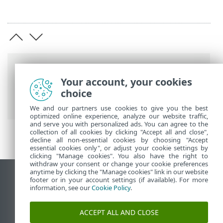
Länkstig
Your account, your cookies
ESET onlinehjälp
>
ESET NOD32 Antivirus
choice
>
Avancerade inställningar
> Skydd
We and our partners use cookies to give you the best
optimized online experience, analyze our website traffic,
and serve you with personalized ads. You can agree to the
collection of all cookies by clicking "Accept all and close",
decline all non-essential cookies by choosing "Accept
essential cookies only", or adjust your cookie settings by
clicking "Manage cookies". You also have the right to
withdraw your consent or change your cookie preferences
anytime by clicking the "Manage cookies" link in our website
Visa skrivbords-webbplats
footer or in your account settings (if available). For more
information, see our
Cookie Policy
.
End of Life
ESET kunskapsbas
ACCEPT ALL AND CLOSE
ESET forum