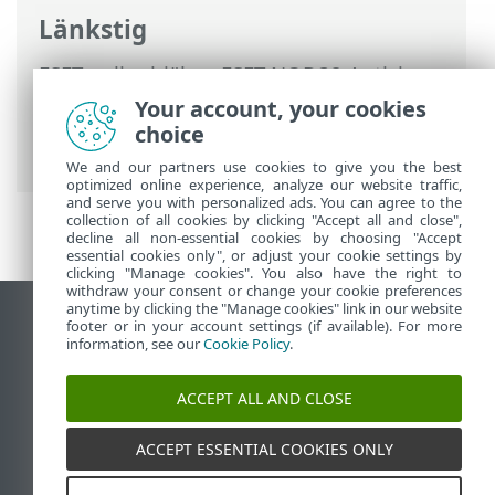
Länkstig
ESET onlinehjälp
>
ESET NOD32 Antivirus
>
Avancerade inställningar
>
Skydd
>
Your account, your cookies
Skydd av e-postklient
>
Skydd av e-
choice
postöverföring
> Uteslutna IP-adresser
We and our partners use cookies to give you the best
optimized online experience, analyze our website traffic,
and serve you with personalized ads. You can agree to the
collection of all cookies by clicking "Accept all and close",
decline all non-essential cookies by choosing "Accept
essential cookies only", or adjust your cookie settings by
clicking "Manage cookies". You also have the right to
withdraw your consent or change your cookie preferences
anytime by clicking the "Manage cookies" link in our website
Visa skrivbords-webbplats
footer or in your account settings (if available). For more
information, see our
Cookie Policy
.
End of Life
ESET kunskapsbas
ACCEPT ALL AND CLOSE
ESET forum
ESET Status Portal
ACCEPT ESSENTIAL COOKIES ONLY
Regional support