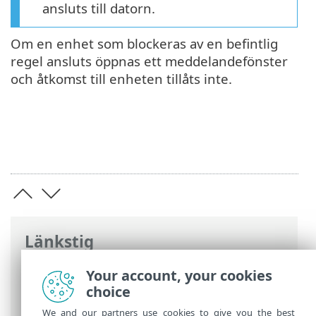
ansluts till datorn.
Om en enhet som blockeras av en befintlig
regel ansluts öppnas ett meddelandefönster
och åtkomst till enheten tillåts inte.
Länkstig
ESET onlinehjälp
>
ESET NOD32 Antivirus
Your account, your cookies
>
Avancerade inställningar
>
Skydd
>
choice
Enhetskontroll
We and our partners use cookies to give you the best