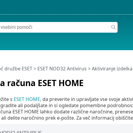
č družbe ESET
>
ESET NOD32 Antivirus
>
Aktiviranje izdelka
a računa ESET HOME
žite s
ESET HOME
, da preverite in upravljate vse svoje ak
gradite ali podaljšate in si ogledate pomembne podrobnosti n
ačuna ESET HOME lahko dodate različne naročnine, preneset
 ali delite naročnino prek e-pošte. Za več informacij obiščit