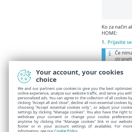
Ko za način a
HOME:
1.
Prijavite 
Če nima
straneh
Če ste p
Your account, your cookies
straneh
choice
2.
Nastavite
We and our partners use cookies to give you the best optimize
online experience, analyze our website traffic, and serve you wit
3.
Izberite nar
personalized ads. You can agree to the collection of all cookies b
NOD32 Anti
clicking "Accept all and close", decline all non-essential cookies b
choosing "Accept essential cookies only", or adjust your cooki
settings by clicking "Manage cookies". You also have the right t
withdraw your consent or change your cookie preference
anytime by clicking the "Manage cookies" link in our websit
footer or in your account settings (if available). For mor
information, see our
Cookie Policy
.