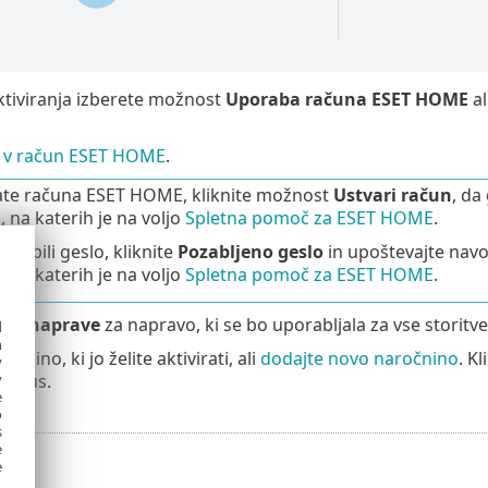
ktiviranja izberete možnost
Uporaba računa ESET HOME
a
se v račun ESET HOME
.
te računa ESET HOME, kliknite možnost
Ustvari račun
, da
, na katerih je na voljo
Spletna pomoč za ESET HOME
.
ozabili geslo, kliknite
Pozabljeno geslo
in upoštevajte navod
, na katerih je na voljo
Spletna pomoč za ESET HOME
.
ime naprave
za napravo, ki se bo uporabljala za vse storit
d
h
očnino, ki jo želite aktivirati, ali
dodajte novo naročnino
. K
y
virus.
y
e
o
s
e
e