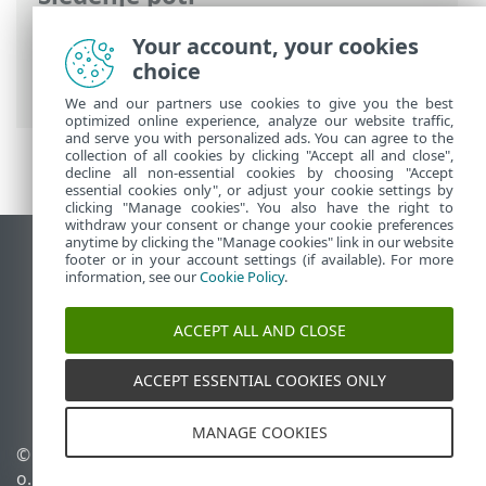
Spletna pomoč družbe ESET
>
ESET
Your account, your cookies
NOD32 Antivirus
>
Aktiviranje izdelka
>
choice
Sprejem pogojev uporabe
We and our partners use cookies to give you the best
optimized online experience, analyze our website traffic,
and serve you with personalized ads. You can agree to the
collection of all cookies by clicking "Accept all and close",
decline all non-essential cookies by choosing "Accept
essential cookies only", or adjust your cookie settings by
clicking "Manage cookies". You also have the right to
withdraw your consent or change your cookie preferences
anytime by clicking the "Manage cookies" link in our website
Prikaz mesta na namizju
footer or in your account settings (if available). For more
information, see our
Cookie Policy
.
End of Life
Zbirka znanja družbe ESET
ACCEPT ALL AND CLOSE
Forum družbe ESET
ESET Status Portal
ACCEPT ESSENTIAL COOKIES ONLY
Podpora v regiji
MANAGE COOKIES
© 1992 - 2025 ESET, spol. s r.
Upravljanje piškotkov
o. – Vse pravice pridržane.
Pravilnik o piškotkih