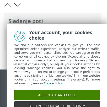
Sledenje poti
Spletna pomoč družbe ESET
>
ESET
Your account, your cookies
NOD32 Antivirus
>
Uvod
> Bližnjice na
choice
tipkovnici
We and our partners use cookies to give you the best
optimized online experience, analyze our website traffic,
and serve you with personalized ads. You can agree to the
collection of all cookies by clicking "Accept all and close",
decline all non-essential cookies by choosing "Accept
essential cookies only", or adjust your cookie settings by
clicking "Manage cookies". You also have the right to
withdraw your consent or change your cookie preferences
anytime by clicking the "Manage cookies" link in our website
Prikaz mesta na namizju
footer or in your account settings (if available). For more
information, see our
Cookie Policy
.
End of Life
Zbirka znanja družbe ESET
ACCEPT ALL AND CLOSE
Forum družbe ESET
ESET Status Portal
ACCEPT ESSENTIAL COOKIES ONLY