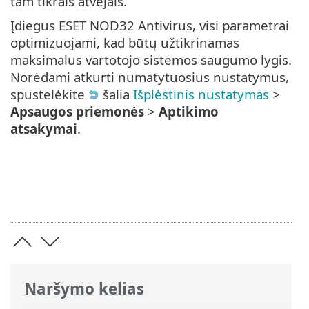
tam tikrais atvejais.
Įdiegus ESET NOD32 Antivirus, visi parametrai
optimizuojami, kad būtų užtikrinamas
maksimalus vartotojo sistemos saugumo lygis.
Norėdami atkurti numatytuosius nustatymus,
spustelėkite
šalia
Išplėstinis nustatymas
>
Apsaugos priemonės
>
Aptikimo
atsakymai
.
Naršymo kelias