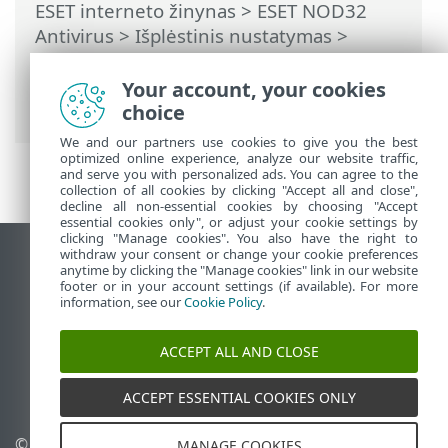
ESET interneto žinynas
>
ESET NOD32
Antivirus
>
Išplėstinis nustatymas
>
Apsaugos priemonės
>
Failų sistemos
apsauga realiuoju laiku
> Kada keisti
Your account, your cookies
apsaugos realiuoju laiku konfigūraciją
choice
We and our partners use cookies to give you the best
optimized online experience, analyze our website traffic,
and serve you with personalized ads. You can agree to the
collection of all cookies by clicking "Accept all and close",
decline all non-essential cookies by choosing "Accept
essential cookies only", or adjust your cookie settings by
clicking "Manage cookies". You also have the right to
withdraw your consent or change your cookie preferences
Rodyti darbalaukio tinklavietę
anytime by clicking the "Manage cookies" link in our website
footer or in your account settings (if available). For more
End of Life
information, see our
Cookie Policy
.
ESET žinių bazė
ESET forumas
ACCEPT ALL AND CLOSE
ESET Status Portal
Palaikymas regione
ACCEPT ESSENTIAL COOKIES ONLY
© 1992 - 2025 ESET, spol. s
Tvarkyti slapukus
MANAGE COOKIES