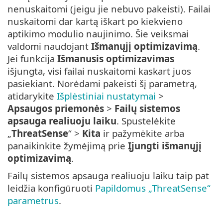
nenuskaitomi (jeigu jie nebuvo pakeisti). Failai
nuskaitomi dar kartą iškart po kiekvieno
aptikimo modulio naujinimo. Šie veiksmai
valdomi naudojant
Išmanųjį optimizavimą
.
Jei funkcija
Išmanusis optimizavimas
išjungta, visi failai nuskaitomi kaskart juos
pasiekiant. Norėdami pakeisti šį parametrą,
atidarykite
Išplėstiniai nustatymai
>
Apsaugos priemonės
>
Failų sistemos
apsauga realiuoju laiku
. Spustelėkite
„
ThreatSense
“ >
Kita
ir pažymėkite arba
panaikinkite žymėjimą prie
Įjungti išmanųjį
optimizavimą
.
Failų sistemos apsauga realiuoju laiku taip pat
leidžia konfigūruoti
Papildomus „ThreatSense“
parametrus
.