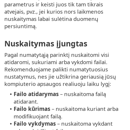
parametrus ir keisti juos tik tam tikrais
atvejais, pvz., jei kurios nors laikmenos
nuskaitymas labai sulėtina duomenų
persiuntimą.
Nuskaitymas įjungtas
Pagal numatytąją parinktį nuskaitomi visi
atidaromi, sukuriami arba vykdomi failai.
Rekomenduojame palikti numatytuosius
nustatymus, nes jie užtikrina geriausią jūsų
kompiuterio apsaugos realiuoju laiku lygį:
Failo atidarymas
– nuskaitoma failą
•
atidarant.
Failo kūrimas
– nuskaitoma kuriant arba
•
modifikuojant failą.
Failo vykdymas
– nuskaitoma vykdant
•