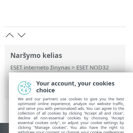
Naršymo kelias
ESET interneto žinynas
>
ESET NOD32
Antivirus
>
Išplėstinis nustatymas
>
Apsaugos priemonės
> Failų sistemos
Your account, your cookies
apsauga realiuoju laiku
choice
We and our partners use cookies to give you the best
optimized online experience, analyze our website traffic,
and serve you with personalized ads. You can agree to the
collection of all cookies by clicking "Accept all and close",
decline all non-essential cookies by choosing "Accept
essential cookies only", or adjust your cookie settings by
clicking "Manage cookies". You also have the right to
withdraw your consent or change your cookie preferences