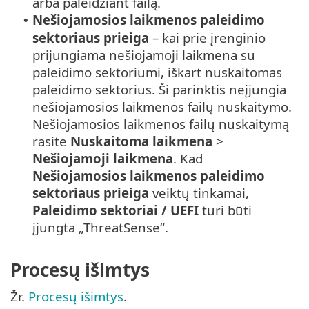
arba paleidžiant failą.
Nešiojamosios laikmenos paleidimo
•
sektoriaus prieiga
– kai prie įrenginio
prijungiama nešiojamoji laikmena su
paleidimo sektoriumi, iškart nuskaitomas
paleidimo sektorius. Ši parinktis neįjungia
nešiojamosios laikmenos failų nuskaitymo.
Nešiojamosios laikmenos failų nuskaitymą
rasite
Nuskaitoma laikmena
>
Nešiojamoji laikmena
. Kad
Nešiojamosios laikmenos paleidimo
sektoriaus prieiga
veiktų tinkamai,
Paleidimo sektoriai / UEFI
turi būti
įjungta „ThreatSense“.
Procesų išimtys
Žr.
Procesų išimtys
.