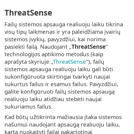
ThreatSense
Failų sistemos apsauga realiuoju laiku tikrina
visų tipų laikmenas ir yra paleidžiama įvairių
sistemos įvykių, pavyzdžiui, kai norima
pasiekti failą. Naudojant „
ThreatSense
“
technologijos aptikimo metodus (kaip
aprašyta skyriuje „
ThreatSense
“), failų
sistemos apsauga realiuoju laiku gali būti
sukonfigūruota skirtingai tvarkyti naujai
sukurtus failus ir esamus failus. Pavyzdžiui,
galite konfigūruoti failų sistemos apsaugą
realiuoju laiku atidžiau stebėti naujai
sukuriamus failus.
Kad būtų užtikrinta mažiausia įtaka sistemos
našumui naudojant apsaugą realiuoju laiku,
kartą nuskaityti failai pakartotinai