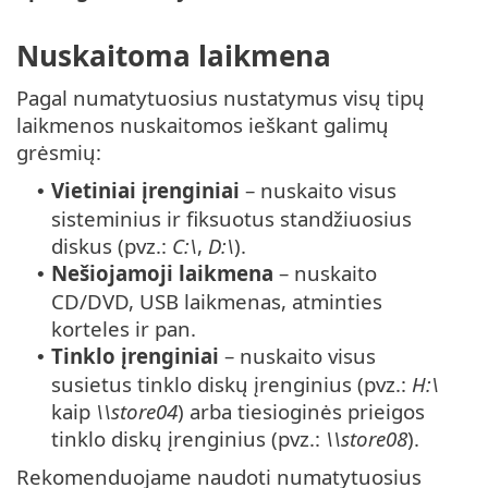
Nuskaitoma laikmena
Pagal numatytuosius nustatymus visų tipų
laikmenos nuskaitomos ieškant galimų
grėsmių:
Vietiniai įrenginiai
– nuskaito visus
•
sisteminius ir fiksuotus standžiuosius
diskus (pvz.:
C:\
,
D:\
).
Nešiojamoji laikmena
– nuskaito
•
CD/DVD, USB laikmenas, atminties
korteles ir pan.
Tinklo įrenginiai
– nuskaito visus
•
susietus tinklo diskų įrenginius (pvz.:
H:\
kaip
\\store04
) arba tiesioginės prieigos
tinklo diskų įrenginius (pvz.:
\\store08
).
Rekomenduojame naudoti numatytuosius