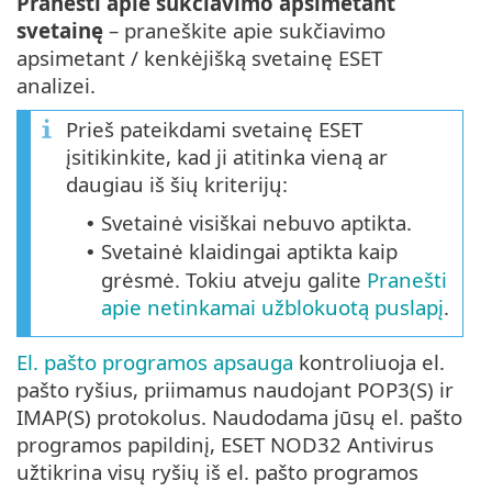
Pranešti apie sukčiavimo apsimetant
svetainę
– praneškite apie sukčiavimo
apsimetant / kenkėjišką svetainę ESET
analizei.
Prieš pateikdami svetainę ESET
įsitikinkite, kad ji atitinka vieną ar
daugiau iš šių kriterijų:
Svetainė visiškai nebuvo aptikta.
•
Svetainė klaidingai aptikta kaip
•
grėsmė. Tokiu atveju galite
Pranešti
apie netinkamai užblokuotą puslapį
.
El. pašto programos apsauga
kontroliuoja el.
pašto ryšius, priimamus naudojant POP3(S) ir
IMAP(S) protokolus. Naudodama jūsų el. pašto
programos papildinį, ESET NOD32 Antivirus
užtikrina visų ryšių iš el. pašto programos