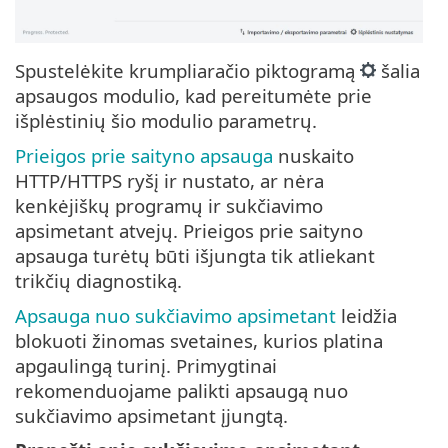
Spustelėkite krumpliaračio piktogramą
šalia
apsaugos modulio, kad pereitumėte prie
išplėstinių šio modulio parametrų.
Prieigos prie saityno apsauga
nuskaito
HTTP/HTTPS ryšį ir nustato, ar nėra
kenkėjiškų programų ir sukčiavimo
apsimetant atvejų. Prieigos prie saityno
apsauga turėtų būti išjungta tik atliekant
trikčių diagnostiką.
Apsauga nuo sukčiavimo apsimetant
leidžia
blokuoti žinomas svetaines, kurios platina
apgaulingą turinį. Primygtinai
rekomenduojame palikti apsaugą nuo
sukčiavimo apsimetant įjungtą.