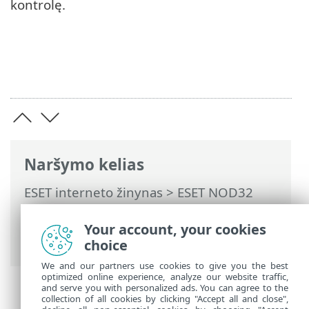
kontrolę.
Naršymo kelias
ESET interneto žinynas
>
ESET NOD32
Antivirus
>
Darbas su ESET NOD32
Antivirus
>
Nustatymai
> Interneto
Your account, your cookies
apsauga
choice
We and our partners use cookies to give you the best
optimized online experience, analyze our website traffic,
and serve you with personalized ads. You can agree to the
collection of all cookies by clicking "Accept all and close",