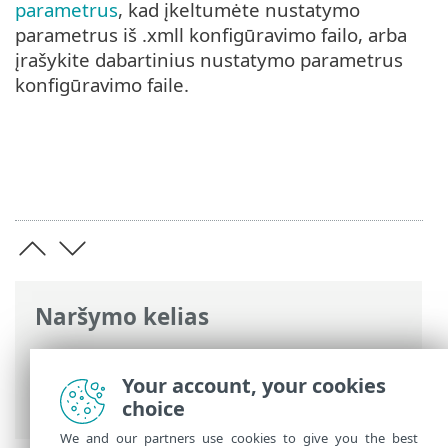
parametrus
, kad įkeltumėte nustatymo
parametrus iš .xmll konfigūravimo failo, arba
įrašykite dabartinius nustatymo parametrus
konfigūravimo faile.
Naršymo kelias
ESET interneto žinynas
>
ESET NOD32
Antivirus
>
Darbas su ESET NOD32
Your account, your cookies
Antivirus
> Nustatymai
choice
We and our partners use cookies to give you the best