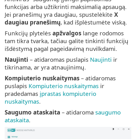
funkcijas arba užtikrinti maksimalią apsaugą.
Jei pranešimų yra daugiau, spustelėkite
X
daugiau pranešimų
, kad išplėstumėte viską.
Funkcijų plytelės
apžvalgos
lange rodomos
tam tikra tvarka, tačiau galite tinkinti funkcijų
išdėstymą pagal pageidavimą nuvilkdami.
Naujinti
– atidaromas puslapis
Naujinti
ir
tikrinama, ar yra atnaujinimų.
Kompiuterio nuskaitymas
– atidaromas
puslapis
Kompiuterio nuskaitymas
ir
pradedamas
įprastas kompiuterio
nuskaitymas
.
Saugumo ataskaita
– atidaroma
saugumo
ataskaita
.