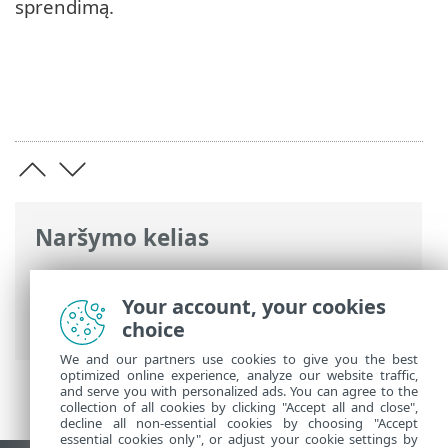
sprendimą.
Naršymo kelias
ESET interneto žinynas
>
ESET NOD32
Antivirus
>
Darbas su ESET NOD32
Your account, your cookies
Antivirus
> Apžvalga
choice
We and our partners use cookies to give you the best
optimized online experience, analyze our website traffic,
and serve you with personalized ads. You can agree to the
collection of all cookies by clicking "Accept all and close",
decline all non-essential cookies by choosing "Accept
essential cookies only", or adjust your cookie settings by