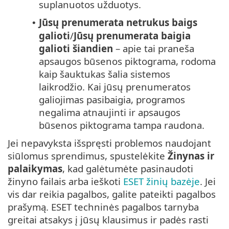
suplanuotos užduotys.
Jūsų prenumerata netrukus baigs
•
galioti
/
Jūsų prenumerata baigia
galioti šiandien
– apie tai praneša
apsaugos būsenos piktograma, rodoma
kaip šauktukas šalia sistemos
laikrodžio. Kai jūsų prenumeratos
galiojimas pasibaigia, programos
negalima atnaujinti ir apsaugos
būsenos piktograma tampa raudona.
Jei nepavyksta išspręsti problemos naudojant
siūlomus sprendimus, spustelėkite
Žinynas ir
palaikymas
, kad galėtumėte pasinaudoti
žinyno failais arba ieškoti
ESET žinių bazėje
. Jei
vis dar reikia pagalbos, galite pateikti pagalbos
prašymą. ESET techninės pagalbos tarnyba
greitai atsakys į jūsų klausimus ir padės rasti