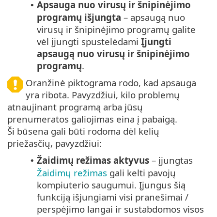
Apsauga nuo virusų ir šnipinėjimo
•
programų išjungta
– apsaugą nuo
virusų ir šnipinėjimo programų galite
vėl įjungti spustelėdami
Įjungti
apsaugą nuo virusų ir šnipinėjimo
programų
.
Oranžinė piktograma rodo, kad apsauga
yra ribota. Pavyzdžiui, kilo problemų
atnaujinant programą arba jūsų
prenumeratos galiojimas eina į pabaigą.
Ši būsena gali būti rodoma dėl kelių
priežasčių, pavyzdžiui:
Žaidimų režimas aktyvus
– įjungtas
•
Žaidimų režimas
gali kelti pavojų
kompiuterio saugumui. Įjungus šią
funkciją išjungiami visi pranešimai /
perspėjimo langai ir sustabdomos visos