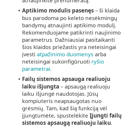
atnaujinkite prenumeratą.
Aptikimo modulis pasenęs
– ši klaida
•
bus parodoma po keleto nesėkmingų
bandymų atnaujinti aptikimo modulį.
Rekomenduojame patikrinti naujinimo
parametrus. Dažniausiai pasitaikanti
šios klaidos priežastis yra neteisingai
įvesti
atpažinimo duomenys
arba
neteisingai sukonfigūruoti
ryšio
parametrai
.
Failų sistemos apsauga realiuoju
•
laiku išjungta
– apsaugą realiuoju
laiku išjungė naudotojas. Jūsų
kompiuteris neapsaugotas nuo
grėsmių. Tam, kad šią funkciją vėl
įjungtumėte, spustelėkite
Įjungti failų
sistemos apsaugą realiuoju laiku
.