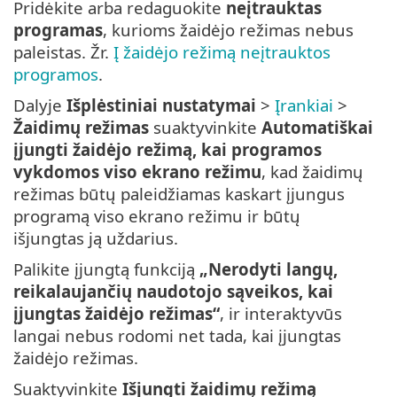
Pridėkite arba redaguokite
neįtrauktas
programas
, kurioms žaidėjo režimas nebus
paleistas. Žr.
Į žaidėjo režimą neįtrauktos
programos
.
Dalyje
Išplėstiniai nustatymai
>
Įrankiai
>
Žaidimų režimas
suaktyvinkite
Automatiškai
įjungti žaidėjo režimą, kai programos
vykdomos viso ekrano režimu
, kad žaidimų
režimas būtų paleidžiamas kaskart įjungus
programą viso ekrano režimu ir būtų
išjungtas ją uždarius.
Palikite įjungtą funkciją
„Nerodyti langų,
reikalaujančių naudotojo sąveikos, kai
įjungtas žaidėjo režimas“
, ir interaktyvūs
langai nebus rodomi net tada, kai įjungtas
žaidėjo režimas.
Suaktyvinkite
Išjungti žaidimų režimą