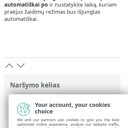
automatiškai po
ir nustatykite laiką, kuriam
praėjus žaidimų režimas bus išjungtas
automatiškai.
Naršymo kelias
ESET interneto žinynas
>
ESET NOD32
Antivirus
>
Išplėstinis nustatymas
>
Your account, your cookies
Vartotojo sąsaja
> Žaidimų režimas
choice
We and our partners use cookies to give you the best
optimized online experience, analyze our website traffic,