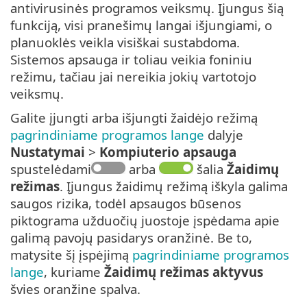
antivirusinės programos veiksmų. Įjungus šią
funkciją, visi pranešimų langai išjungiami, o
planuoklės veikla visiškai sustabdoma.
Sistemos apsauga ir toliau veikia foniniu
režimu, tačiau jai nereikia jokių vartotojo
veiksmų.
Galite įjungti arba išjungti žaidėjo režimą
pagrindiniame programos lange
dalyje
Nustatymai
>
Kompiuterio apsauga
spustelėdami
arba
šalia
Žaidimų
režimas
. Įjungus žaidimų režimą iškyla galima
saugos rizika, todėl apsaugos būsenos
piktograma užduočių juostoje įspėdama apie
galimą pavojų pasidarys oranžinė. Be to,
matysite šį įspėjimą
pagrindiniame programos
lange
, kuriame
Žaidimų režimas aktyvus
švies oranžine spalva.