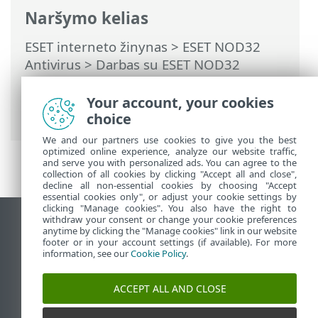
Naršymo kelias
ESET interneto žinynas
>
ESET NOD32
Antivirus
>
Darbas su ESET NOD32
Antivirus
>
Įrankiai
>
Planuoklė
> Dialogo
langai – planuoklė > Išsami užduoties
Your account, your cookies
informacija – Vykdyti taikomąją programą
choice
We and our partners use cookies to give you the best
optimized online experience, analyze our website traffic,
and serve you with personalized ads. You can agree to the
collection of all cookies by clicking "Accept all and close",
decline all non-essential cookies by choosing "Accept
essential cookies only", or adjust your cookie settings by
clicking "Manage cookies". You also have the right to
withdraw your consent or change your cookie preferences
Rodyti darbalaukio tinklavietę
anytime by clicking the "Manage cookies" link in our website
footer or in your account settings (if available). For more
End of Life
information, see our
Cookie Policy
.
ESET žinių bazė
ESET forumas
ACCEPT ALL AND CLOSE
ESET Status Portal
Palaikymas regione