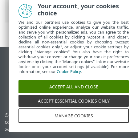
Nuskaitymai
>
Išimtys
>
Aptikimo išimtys
Your account, your cookies
> Aptikimo išimčių kūrimo vedlys vedlį
choice
We and our partners use cookies to give you the best
optimized online experience, analyze our website traffic,
and serve you with personalized ads. You can agree to the
collection of all cookies by clicking "Accept all and close",
decline all non-essential cookies by choosing "Accept
essential cookies only", or adjust your cookie settings by
clicking "Manage cookies". You also have the right to
withdraw your consent or change your cookie preferences
Rodyti darbalaukio tinklavietę
anytime by clicking the "Manage cookies" link in our website
footer or in your account settings (if available). For more
End of Life
information, see our
Cookie Policy
.
ESET žinių bazė
ESET forumas
ACCEPT ALL AND CLOSE
ESET Status Portal
Palaikymas regione
ACCEPT ESSENTIAL COOKIES ONLY
© 1992 - 2025 ESET, spol. s
Tvarkyti slapukus
MANAGE COOKIES
r.o. - Visos teisės
Slapukų politika
saugomos.