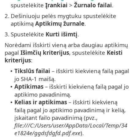
spustelėkite
Įrankiai
>
Žurnalo failai
.
2.
Dešiniuoju pelės mygtuku spustelėkite
aptikimą
Aptikimų žurnale
.
3.
Spustelėkite
Kurti išimtį
.
Norėdami išskirti vieną arba daugiau aptikimų
pagal
Išimčių kriterijus
, spustelėkite
Keisti
kriterijus
:
Tikslūs failai
– išskirti kiekvieną failą pagal
•
jo SHA-1 maišą.
Aptikimas
– išskirti kiekvieną failą pagal jo
•
aptikimo pavadinimą.
Kelias ir aptikimas
– išskirti kiekvieną
•
failą pagal jo aptikimo pavadinimą ir kelią,
įskaitant failo pavadinimą (pvz.,
file:///C:/Users/user/AppData/Local/Temp/34
e1824e/ggdsfdgfd.pdf.exe
).