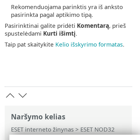
Rekomenduojama parinktis yra iš anksto
pasirinkta pagal aptikimo tipą.
Pasirinktinai galite pridėti
Komentarą
, prieš
spustelėdami
Kurti išimtį
.
Taip pat skaitykite
Kelio išskyrimo formatas
.
Naršymo kelias
ESET interneto žinynas
>
ESET NOD32
Antivirus
>
Išplėstinis nustatymas
>