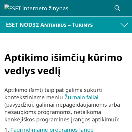
ESET NOD32 Antivirus – Turinys
Aptikimo išimčių kūrimo
vedlys vedlį
Aptikimo išimtį taip pat galima sukurti
kontekstiniame meniu
Žurnalo failai
(pavyzdžiui, galimai nepageidaujamoms arba
nesaugioms programoms, netaikoma
kenkėjiškos programinės įrangos aptikimui):
1.
Pagrindiniame programos lange