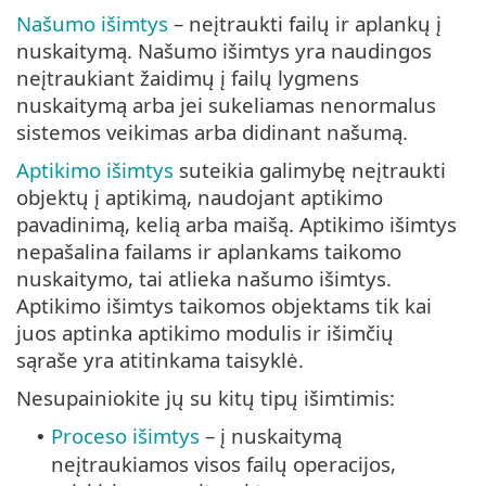
Našumo išimtys
– neįtraukti failų ir aplankų į
nuskaitymą. Našumo išimtys yra naudingos
neįtraukiant žaidimų į failų lygmens
nuskaitymą arba jei sukeliamas nenormalus
sistemos veikimas arba didinant našumą.
Aptikimo išimtys
suteikia galimybę neįtraukti
objektų į aptikimą, naudojant aptikimo
pavadinimą, kelią arba maišą. Aptikimo išimtys
nepašalina failams ir aplankams taikomo
nuskaitymo, tai atlieka našumo išimtys.
Aptikimo išimtys taikomos objektams tik kai
juos aptinka aptikimo modulis ir išimčių
sąraše yra atitinkama taisyklė.
Nesupainiokite jų su kitų tipų išimtimis:
Proceso išimtys
– į nuskaitymą
•
neįtraukiamos visos failų operacijos,