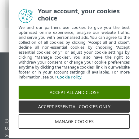
ESET interneto žinynas
>
ESET NOD32
Antivirus
>
Išplėstinis nustatymas
>
Your account, your cookies
Nuskaitymai
> Išimtys
choice
We and our partners use cookies to give you the best
optimized online experience, analyze our website traffic,
and serve you with personalized ads. You can agree to the
collection of all cookies by clicking "Accept all and close",
decline all non-essential cookies by choosing "Accept
essential cookies only", or adjust your cookie settings by
clicking "Manage cookies". You also have the right to
withdraw your consent or change your cookie preferences
Rodyti darbalaukio tinklavietę
anytime by clicking the "Manage cookies" link in our website
footer or in your account settings (if available). For more
End of Life
information, see our
Cookie Policy
.
ESET žinių bazė
ESET forumas
ACCEPT ALL AND CLOSE
ESET Status Portal
Palaikymas regione
ACCEPT ESSENTIAL COOKIES ONLY
© 1992 - 2025 ESET, spol. s
Tvarkyti slapukus
MANAGE COOKIES
r.o. - Visos teisės
Slapukų politika
saugomos.