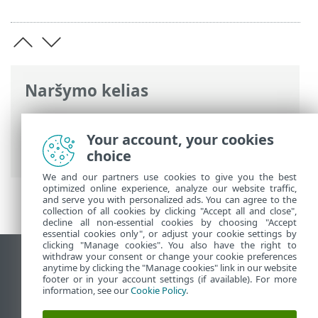
Naršymo kelias
ESET interneto žinynas
>
ESET NOD32
Antivirus
>
Išplėstinis nustatymas
>
Your account, your cookies
Pranešimai
> Darbalaukio pranešimai
choice
We and our partners use cookies to give you the best
optimized online experience, analyze our website traffic,
and serve you with personalized ads. You can agree to the
collection of all cookies by clicking "Accept all and close",
decline all non-essential cookies by choosing "Accept
essential cookies only", or adjust your cookie settings by
clicking "Manage cookies". You also have the right to
withdraw your consent or change your cookie preferences
Rodyti darbalaukio tinklavietę
anytime by clicking the "Manage cookies" link in our website
footer or in your account settings (if available). For more
End of Life
information, see our
Cookie Policy
.
ESET žinių bazė
ESET forumas