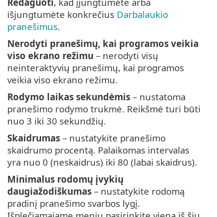
Redaguoti
, kad įjungtumėte arba
išjungtumėte konkrečius
Darbalaukio
pranešimus
.
Nerodyti pranešimų, kai programos veikia
viso ekrano režimu
– nerodyti visų
neinteraktyvių pranešimų, kai programos
veikia viso ekrano režimu.
Rodymo laikas sekundėmis
– nustatoma
pranešimo rodymo trukmė. Reikšmė turi būti
nuo 3 iki 30 sekundžių.
Skaidrumas
– nustatykite pranešimo
skaidrumo procentą. Palaikomas intervalas
yra nuo 0 (neskaidrus) iki 80 (labai skaidrus).
Minimalus rodomų įvykių
daugiažodiškumas
– nustatykite rodomą
pradinį pranešimo svarbos lygį.
Išplečiamajame meniu pasirinkite vieną iš šių