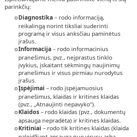
parinkčių:
Diagnostika
– rodo informaciją,
o
reikalingą norint tiksliai suderinti
programą ir visus anksčiau paminėtus
įrašus.
Informacija
– rodo informacinius
o
pranešimus, pvz., neįprastus tinklo
įvykius, įskaitant sėkmingų naujinimų
pranešimus ir visus pirmiau nurodytus
įrašus.
Įspėjimai
– rodo įspėjamuosius
o
pranešimus, klaidas ir kritines klaidas
(pvz., „Atnaujinti nepavyko“).
Klaidos
– rodo klaidas (pvz., dokumentų
o
apsauga nepradėta) ir kritines klaidas.
Kritiniai
– rodo tik kritines klaidas (klaida
o
paleidžiant apsaugą nuo virusų arba