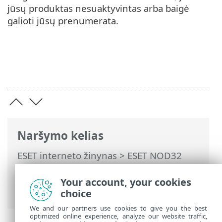
jūsų produktas nesuaktyvintas arba baigė
galioti jūsų prenumerata.
Naršymo kelias
ESET interneto žinynas
>
ESET NOD32
Antivirus
>
Išplėstinis nustatymas
>
Pranešimai
> Dialogo langas – programos
Your account, your cookies
būsenos
choice
We and our partners use cookies to give you the best
optimized online experience, analyze our website traffic,