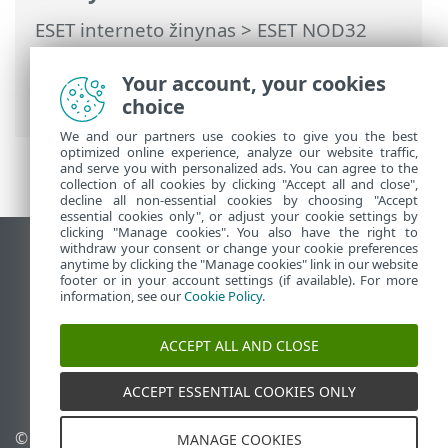
ESET interneto žinynas
>
ESET NOD32
Antivirus
>
Išplėstinis nustatymas
>
Pranešimai
>
Interaktyvūs įspėjimai
>
Your account, your cookies
Patvirtinimo pranešimai
choice
We and our partners use cookies to give you the best
optimized online experience, analyze our website traffic,
and serve you with personalized ads. You can agree to the
collection of all cookies by clicking "Accept all and close",
decline all non-essential cookies by choosing "Accept
essential cookies only", or adjust your cookie settings by
clicking "Manage cookies". You also have the right to
withdraw your consent or change your cookie preferences
Rodyti darbalaukio tinklavietę
anytime by clicking the "Manage cookies" link in our website
footer or in your account settings (if available). For more
End of Life
information, see our
Cookie Policy
.
ESET žinių bazė
ESET forumas
ACCEPT ALL AND CLOSE
ESET Status Portal
Palaikymas regione
ACCEPT ESSENTIAL COOKIES ONLY
© 1992 - 2025 ESET, spol. s
Tvarkyti slapukus
MANAGE COOKIES