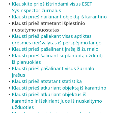
Klauskite prieš ištrindami visus ESET
•
SysInspector žurnalus
Klausti prieš naikinant objektą iš karantino
•
Klausti prieš atmetant išplėstinio
•
nustatymo nuostatas
Klausti prieš paliekant visas aptiktas
•
grėsmes neišvalytas iš perspėjimo lango
Klausti prieš pašalinant įrašą iš žurnalo
•
Klausti prieš šalinant suplanuotą užduotį
•
iš planuoklės
Klausti prieš pašalinant visus žurnalo
•
įrašus
Klausti prieš atstatant statistiką
•
Klausti prieš atkuriant objektą iš karantino
•
Klausti prieš atkuriant objektus iš
•
karantino ir išskiriant juos iš nuskaitymo
užduoties