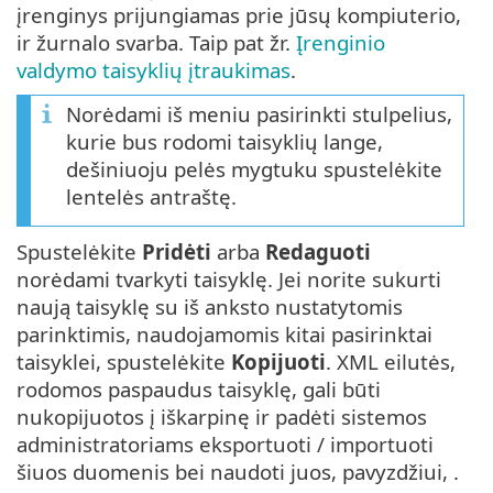
įrenginys prijungiamas prie jūsų kompiuterio,
ir žurnalo svarba. Taip pat žr.
Įrenginio
valdymo taisyklių įtraukimas
.
Norėdami iš meniu pasirinkti stulpelius,
kurie bus rodomi taisyklių lange,
dešiniuoju pelės mygtuku spustelėkite
lentelės antraštę.
Spustelėkite
Pridėti
arba
Redaguoti
norėdami tvarkyti taisyklę. Jei norite sukurti
naują taisyklę su iš anksto nustatytomis
parinktimis, naudojamomis kitai pasirinktai
taisyklei, spustelėkite
Kopijuoti
. XML eilutės,
rodomos paspaudus taisyklę, gali būti
nukopijuotos į iškarpinę ir padėti sistemos
administratoriams eksportuoti / importuoti
šiuos duomenis bei naudoti juos, pavyzdžiui, .