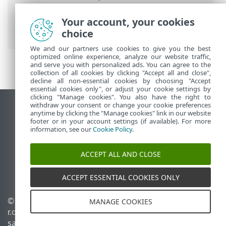
Antivirus
>
Išplėstinis nustatymas
>
Apsaugos priemonės
>
Įrenginio kontrolė
Your account, your cookies
> Įrenginio kontrolės taisyklių rengyklė
choice
We and our partners use cookies to give you the best
optimized online experience, analyze our website traffic,
and serve you with personalized ads. You can agree to the
collection of all cookies by clicking "Accept all and close",
decline all non-essential cookies by choosing "Accept
essential cookies only", or adjust your cookie settings by
clicking "Manage cookies". You also have the right to
withdraw your consent or change your cookie preferences
Rodyti darbalaukio tinklavietę
anytime by clicking the "Manage cookies" link in our website
footer or in your account settings (if available). For more
End of Life
information, see our
Cookie Policy
.
ESET žinių bazė
ESET forumas
ACCEPT ALL AND CLOSE
ESET Status Portal
Palaikymas regione
ACCEPT ESSENTIAL COOKIES ONLY
© 1992 - 2025 ESET, spol. s
Tvarkyti slapukus
MANAGE COOKIES
r.o. - Visos teisės
Slapukų politika
saugomos.