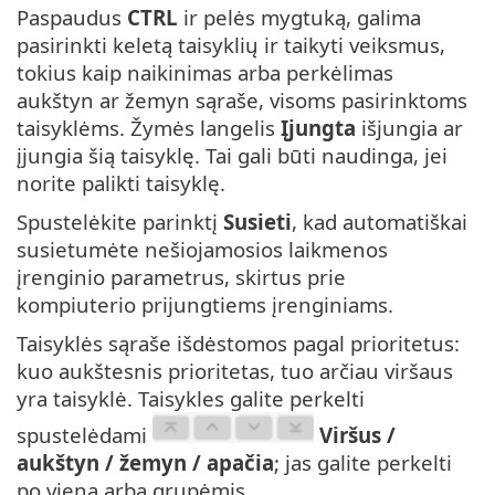
Paspaudus
CTRL
ir pelės mygtuką, galima
pasirinkti keletą taisyklių ir taikyti veiksmus,
tokius kaip naikinimas arba perkėlimas
aukštyn ar žemyn sąraše, visoms pasirinktoms
taisyklėms. Žymės langelis
Įjungta
išjungia ar
įjungia šią taisyklę. Tai gali būti naudinga, jei
norite palikti taisyklę.
Spustelėkite parinktį
Susieti
, kad automatiškai
susietumėte nešiojamosios laikmenos
įrenginio parametrus, skirtus prie
kompiuterio prijungtiems įrenginiams.
Taisyklės sąraše išdėstomos pagal prioritetus:
kuo aukštesnis prioritetas, tuo arčiau viršaus
yra taisyklė. Taisykles galite perkelti
spustelėdami
Viršus /
aukštyn / žemyn / apačia
; jas galite perkelti
po vieną arba grupėmis.