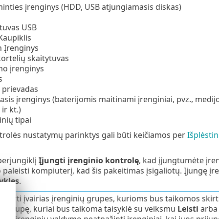
inties įrenginys (HDD, USB atjungiamasis diskas)
tuvas USB
Kaupiklis
 Įrenginys
kortelių skaitytuvas
mo įrenginys
s
prievadas
is įrenginys (baterijomis maitinami įrenginiai, pvz., medijos l
ir kt.)
inių tipai
trolės nustatymų parinktys gali būti keičiamos per
Išplėsti
perjungiklį
Įjungti įrenginio kontrolę
, kad įjungtumėte įre
o paleisti kompiuterį, kad šis pakeitimas įsigaliotų. Įjungę į
ykles
.
ukurti įvairias įrenginių grupes, kurioms bus taikomos skirtin
ių grupę, kuriai bus taikoma taisyklė su veiksmu
Leisti
arb