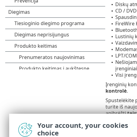
Diskų atm
•
CD / DVD
•
Spausdin
•
FireWire 
•
Bluetooth
•
Lustinių 
•
Vaizdavi
•
Modema
•
LPT/COM 
•
Nešiojamas
•
įrenginiai 
Visi įreng
•
Įrenginių kon
kontrolė
.
Spustelėkite 
turite iš nauj
apibrėžti
tais
Your account, your cookies
Galite s
įrengin
choice