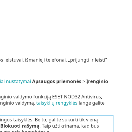
eistuvai, išmanieji telefonai, „prijungti ir leisti“
niai nustatymai
Apsaugos priemonės
>
Įrenginio
nginio valdymo funkciją ESET NOD32 Antivirus;
renginio valdymą,
taisyklių rengyklės
lange galite
gos taisyklės. Be to, galite sukurti tik vieną
a
Blokuoti rašymą
. Taip užtikrinama, kad bus