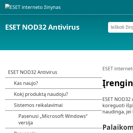
ESET NOD32 Antivirus
ESET internet
Įrengin
ESET NOD32 Ant
koreguoti išplė
naudinga, jei
Palaikomi