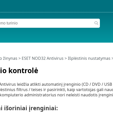
o žinynas
>
ESET NOD32 Antivirus
>
Išplėstinis nustatymas
io kontrolė
ivirus leidžia atlikti automatinį įrenginio (CD / DVD / USB i
stinius filtrus / teises ir pasirinkti, kaip vartotojas gali naud
 kompiuterio administratorius nori neleisti naudotis įrengin
 išoriniai įrenginiai: