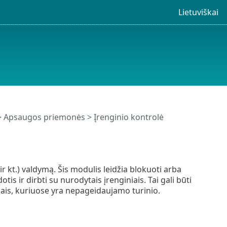
Lietuviškai
>
Apsaugos priemonės
> Įrenginio kontrolė
r kt.) valdymą. Šis modulis leidžia blokuoti arba
otis ir dirbti su nurodytais įrenginiais. Tai gali būti
iais, kuriuose yra nepageidaujamo turinio.