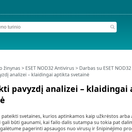
o žinynas
>
ESET NOD32 Antivirus
>
Darbas su ESET NOD32 
yzdį analizei – klaidingai aptikta svetainė
kti pavyzdį analizei – klaidingai
nė
ateikti svetaines, kurios aptinkamos kaip užkrėstos arba a
i gali būti gaunami, kai failo dalis sutampa su tokia pat da
 galėtume pagerinti apsaugos nuo virusų ir šnipinėjimo pro