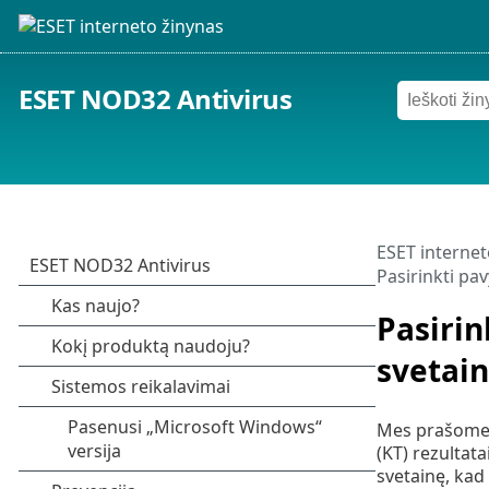
ESET NOD32 Antivirus
ESET internet
Pasirinkti pav
Pasirin
svetai
Mes prašome p
(KT) rezultata
svetainę, kad