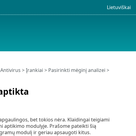
Lietuviškai
Antivirus
>
Įrankiai
>
Pasirinkti mėginį analizei
>
 aptikta
pgaulingos, bet tokios nėra. Klaidingai teigiami
limi aptikimo modulyje. Prašome pateikti šią
gramų modulį ir geriau apsaugoti kitus.