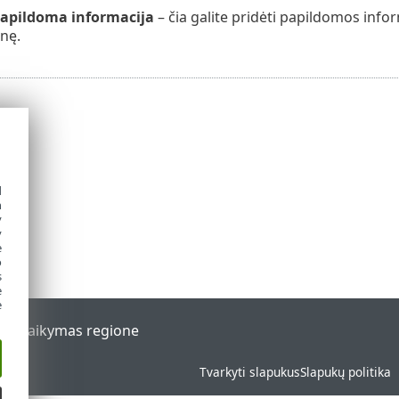
papildoma informacija
– čia galite pridėti papildomos inf
inę.
d
h
y
y
e
o
s
e
e
al
Palaikymas regione
Tvarkyti slapukus
Slapukų politika