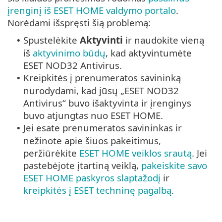
įrenginį iš ESET HOME valdymo portalo
.
Norėdami išspręsti šią problemą:
Spustelėkite
Aktyvinti
ir naudokite vieną
•
iš
aktyvinimo būdų
, kad aktyvintumėte
ESET NOD32 Antivirus.
Kreipkitės į prenumeratos savininką
•
nurodydami, kad jūsų „ESET NOD32
Antivirus“ buvo išaktyvinta ir įrenginys
buvo atjungtas nuo ESET HOME.
Jei esate prenumeratos savininkas ir
•
nežinote apie šiuos pakeitimus,
peržiūrėkite
ESET HOME veiklos srautą
. Jei
pastebėjote įtartiną veiklą,
pakeiskite savo
ESET HOME paskyros slaptažodį
ir
kreipkitės į ESET techninę pagalbą
.