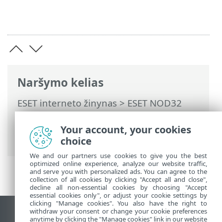
Naršymo kelias
ESET interneto žinynas
>
ESET NOD32
Antivirus
>
DUK
> Kaip išspręsti produkto
išaktyvinimo problemą naudojant ESET
Your account, your cookies
HOME
choice
We and our partners use cookies to give you the best
optimized online experience, analyze our website traffic,
and serve you with personalized ads. You can agree to the
collection of all cookies by clicking "Accept all and close",
decline all non-essential cookies by choosing "Accept
essential cookies only", or adjust your cookie settings by
clicking "Manage cookies". You also have the right to
withdraw your consent or change your cookie preferences
Rodyti darbalaukio tinklavietę
anytime by clicking the "Manage cookies" link in our website