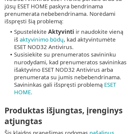
jūsų ESET HOME paskyra bendrinama
prenumerata nebebendrinama. Norėdami
išspręsti šią problemą:
Spustelėkite
Aktyvinti
ir naudokite vieną
•
iš
aktyvinimo būdų
, kad aktyvintumėte
ESET NOD32 Antivirus.
Susisiekite su prenumeratos savininku
•
nurodydami, kad prenumeratos savininkas
išaktyvino ESET NOD32 Antivirus arba
prenumerata su jumis nebebendrinama.
Savininkas gali išspręsti problemą
ESET
HOME
.
Produktas išjungtas, įrenginys
atjungtas
Šis klaidos pranešimas rodomas
pašalinus