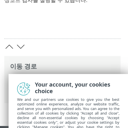
이동 경로
ESET 온라인 도움말
>
ESET NOD32
Your account, your cookies
Antivirus
>
ESET NOD32 Antivirus 운용
>
choice
컴퓨터 검사
We and our partners use cookies to give you the best
optimized online experience, analyze our website traffic,
and serve you with personalized ads. You can agree to the
collection of all cookies by clicking "Accept all and close",
decline all non-essential cookies by choosing "Accept
essential cookies only", or adjust your cookie settings by
clicking "Manage cookies". You also have the right to