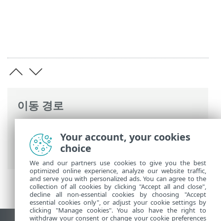
이동 경로
ESET 온라인 도움말
>
ESET NOD32
Your account, your cookies
Antivirus
>
FAQ
> 주간 컴퓨터 검사를 예약
choice
하는 방법
We and our partners use cookies to give you the best
optimized online experience, analyze our website traffic,
and serve you with personalized ads. You can agree to the
collection of all cookies by clicking "Accept all and close",
decline all non-essential cookies by choosing "Accept
essential cookies only", or adjust your cookie settings by
clicking "Manage cookies". You also have the right to
withdraw your consent or change your cookie preferences